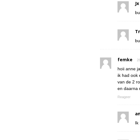
Jx
bu
T
bu
femke
26
hoii anne ja
ik had ook 
van de 2 r
en daarna 
Reageer
a
Ik