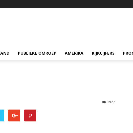
LAND
PUBLIEKE OMROEP
AMERIKA
KIJKCIJFERS
PRO
3927
r