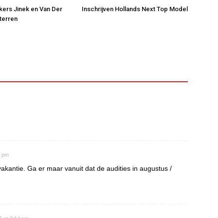
jkers Jinek en Van Der
Inschrijven Hollands Next Top Model
Sterren
6 pm
akantie. Ga er maar vanuit dat de audities in augustus /