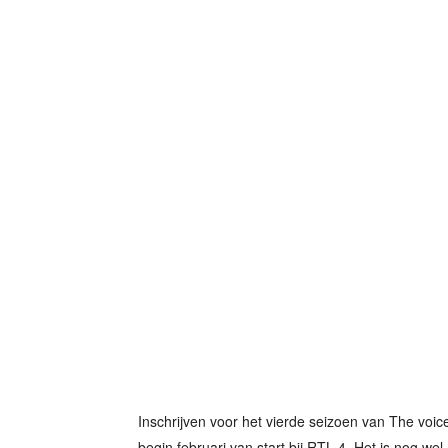
Inschrijven voor het vierde seizoen van The voic
begin februari van start bij RTL 4. Het is nog we