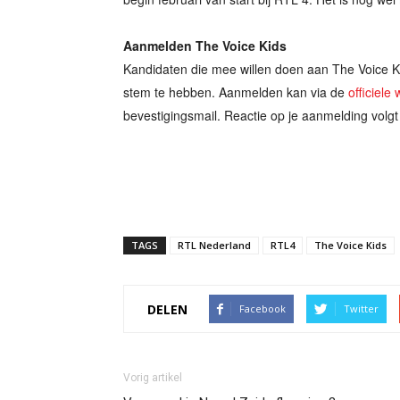
Aanmelden The Voice Kids
Kandidaten die mee willen doen aan The Voice Ki
stem te hebben. Aanmelden kan via de
officiele
bevestigingsmail. Reactie op je aanmelding volgt 
TAGS
RTL Nederland
RTL4
The Voice Kids
DELEN
Facebook
Twitter
Vorig artikel