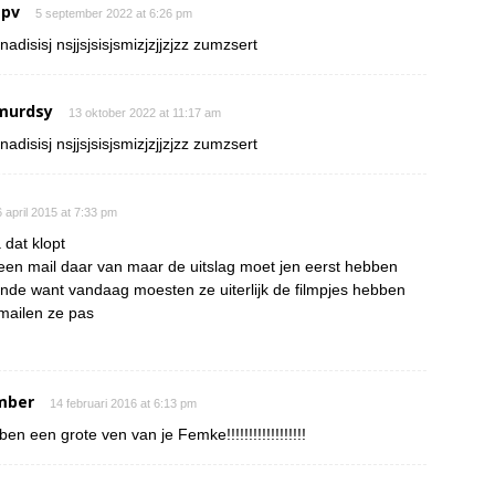
 pv
5 september 2022 at 6:26 pm
nadisisj nsjjsjsisjsmizjzjjzjzz zumzsert
murdsy
13 oktober 2022 at 11:17 am
nadisisj nsjjsjsisjsmizjzjjzjzz zumzsert
 april 2015 at 7:33 pm
 dat klopt
een mail daar van maar de uitslag moet jen eerst hebben
onde want vandaag moesten ze uiterlijk de filmpjes hebben
mailen ze pas
mber
14 februari 2016 at 6:13 pm
 ben een grote ven van je Femke!!!!!!!!!!!!!!!!!!