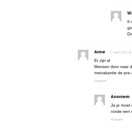
W
It
go
Do
Anne
17 april 2015 a
Er zijn al
Mensen door naar de
meivakantie de pre-
Reageer
Anoniem
Ja je moet 
ronde een v
Reageer