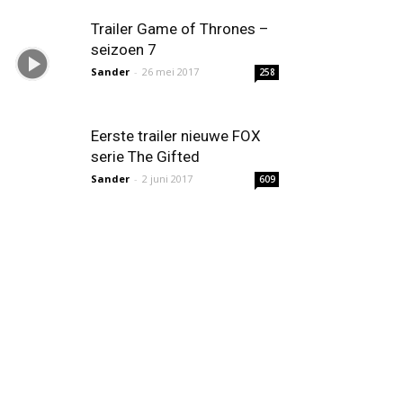
Trailer Game of Thrones –
seizoen 7
Sander
-
26 mei 2017
258
Eerste trailer nieuwe FOX
serie The Gifted
Sander
-
2 juni 2017
609