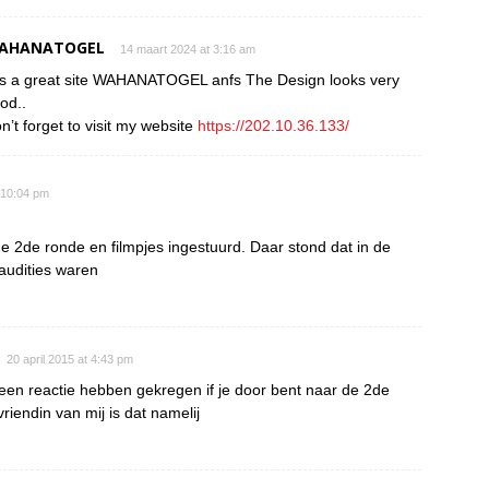
AHANATOGEL
14 maart 2024 at 3:16 am
 is a great site WAHANATOGEL anfs The Design looks very
od..
n’t forget to visit my website
https://202.10.36.133/
t 10:04 pm
 2de ronde en filmpjes ingestuurd. Daar stond dat in de
audities waren
20 april 2015 at 4:43 pm
een reactie hebben gekregen if je door bent naar de 2de
riendin van mij is dat namelij