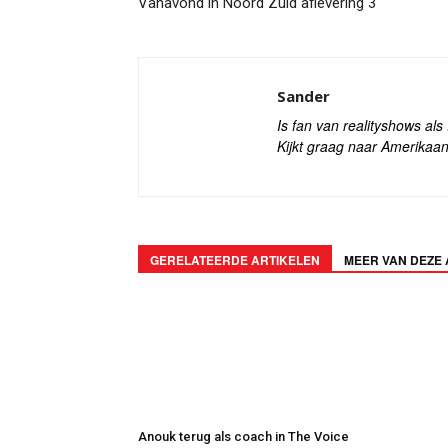
Vanavond in Noord Zuid aflevering 3
Sander
Is fan van realityshows al
Kijkt graag naar Amerikaan
GERELATEERDE ARTIKELEN
MEER VAN DEZE
Anouk terug als coach in The Voice