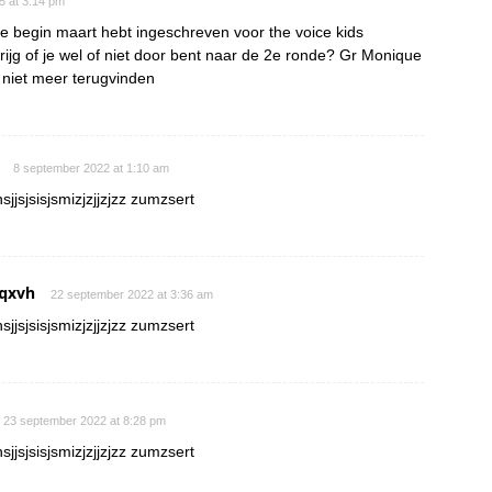
15 at 3:14 pm
je begin maart hebt ingeschreven voor the voice kids
rijg of je wel of niet door bent naar de 2e ronde? Gr Monique
s niet meer terugvinden
8 september 2022 at 1:10 am
sjjsjsisjsmizjzjjzjzz zumzsert
qxvh
22 september 2022 at 3:36 am
sjjsjsisjsmizjzjjzjzz zumzsert
23 september 2022 at 8:28 pm
sjjsjsisjsmizjzjjzjzz zumzsert