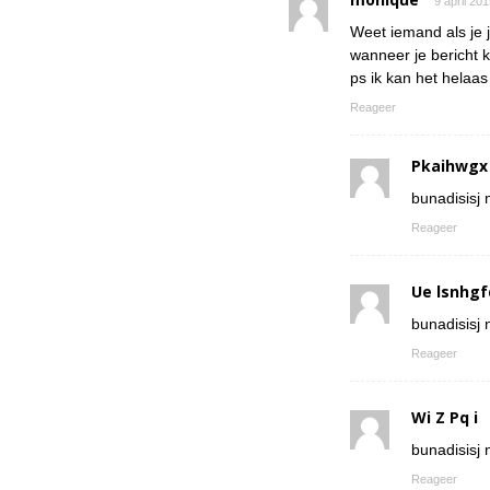
9 april 20
Weet iemand als je 
wanneer je bericht k
ps ik kan het helaa
Reageer
Pkaihwgx
bunadisisj n
Reageer
Ue lsnhgf
bunadisisj n
Reageer
Wi Z Pq i
bunadisisj n
Reageer