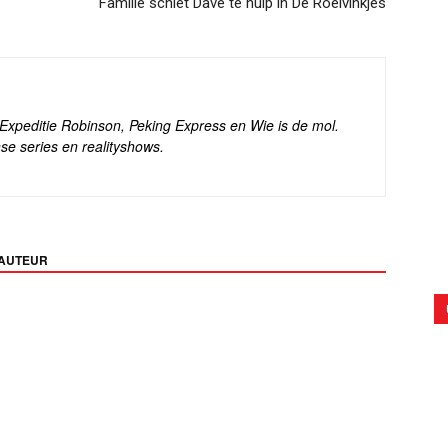
Familie schiet Dave te hulp in De Roelvinkjes
s Expeditie Robinson, Peking Express en Wie is de mol.
se series en realityshows.
 AUTEUR