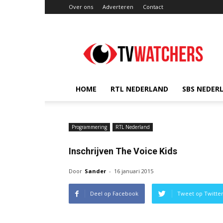
Over ons
Adverteren
Contact
TVwatchers.nl
HOME
RTL NEDERLAND
SBS NEDER
Programmering
RTL Nederland
Inschrijven The Voice Kids
Door
Sander
-
16 januari 2015
Deel op Facebook
Tweet op Twitte