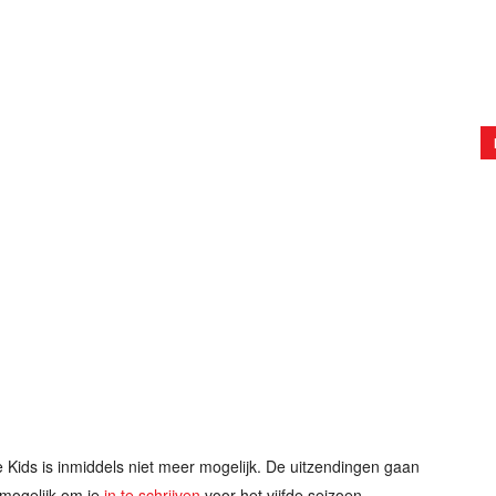
e Kids is inmiddels niet meer mogelijk. De uitzendingen gaan
l mogelijk om je
in te schrijven
voor het vijfde seizoen.