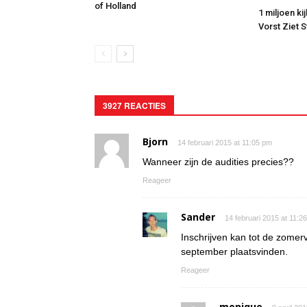
of Holland
1 miljoen ki
Vorst Ziet 
3927 REACTIES
Bjorn
14 februari 2015 at 11:05 pm
Wanneer zijn de audities precies??
Reageer
Sander
14 februari 2015 at 11:2
Inschrijven kan tot de zomerv
september plaatsvinden.
Reageer
monique