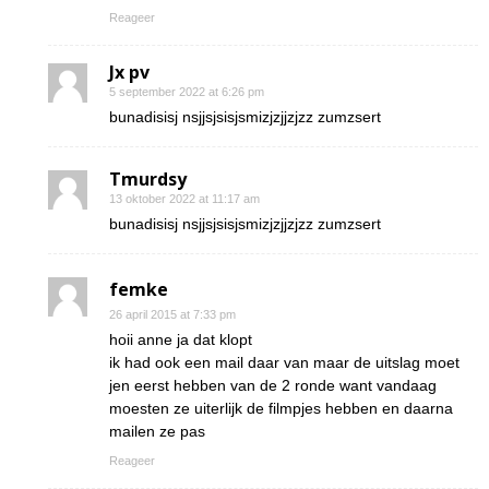
Reageer
Jx pv
5 september 2022 at 6:26 pm
bunadisisj nsjjsjsisjsmizjzjjzjzz zumzsert
Tmurdsy
13 oktober 2022 at 11:17 am
bunadisisj nsjjsjsisjsmizjzjjzjzz zumzsert
femke
26 april 2015 at 7:33 pm
hoii anne ja dat klopt
ik had ook een mail daar van maar de uitslag moet
jen eerst hebben van de 2 ronde want vandaag
moesten ze uiterlijk de filmpjes hebben en daarna
mailen ze pas
Reageer