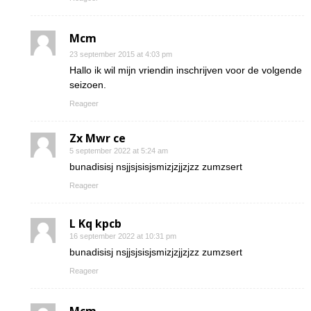
Mcm
23 september 2015 at 4:03 pm
Hallo ik wil mijn vriendin inschrijven voor de volgende
seizoen.
Reageer
Zx Mwr ce
5 september 2022 at 5:24 am
bunadisisj nsjjsjsisjsmizjzjjzjzz zumzsert
Reageer
L Kq kpcb
16 september 2022 at 10:31 pm
bunadisisj nsjjsjsisjsmizjzjjzjzz zumzsert
Reageer