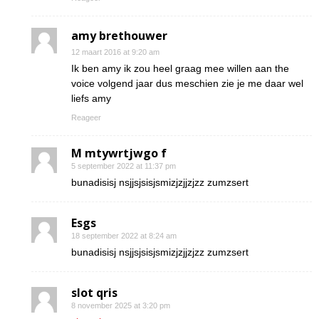
amy brethouwer
12 maart 2016 at 9:20 am
Ik ben amy ik zou heel graag mee willen aan the
voice volgend jaar dus meschien zie je me daar wel
liefs amy
Reageer
M mtywrtjwgo f
5 september 2022 at 11:37 pm
bunadisisj nsjjsjsisjsmizjzjjzjzz zumzsert
Esgs
18 september 2022 at 8:24 am
bunadisisj nsjjsjsisjsmizjzjjzjzz zumzsert
slot qris
8 november 2025 at 3:20 pm