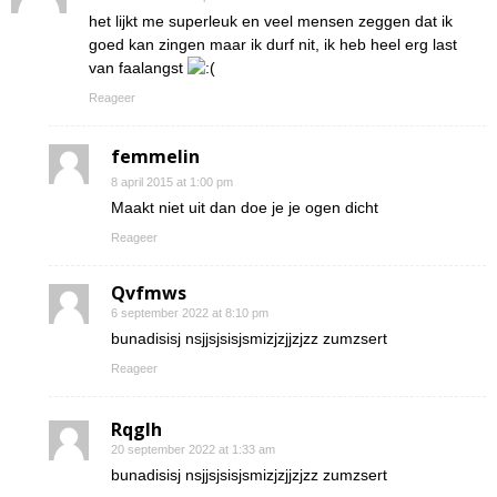
het lijkt me superleuk en veel mensen zeggen dat ik
goed kan zingen maar ik durf nit, ik heb heel erg last
van faalangst
Reageer
femmelin
8 april 2015 at 1:00 pm
Maakt niet uit dan doe je je ogen dicht
Reageer
Qvfmws
6 september 2022 at 8:10 pm
bunadisisj nsjjsjsisjsmizjzjjzjzz zumzsert
Reageer
Rqglh
20 september 2022 at 1:33 am
bunadisisj nsjjsjsisjsmizjzjjzjzz zumzsert