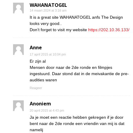
WAHANATOGEL
14 maart 2024 at 3:16 am
It is a great site WAHANATOGEL anfs The Design
looks very good..
Don’t forget to visit my website
https://202.10.36.133/
Anne
17 april 2015 at 10:04 pm
Er zijn al
Mensen door naar de 2de ronde en filmpjes
ingestuurd. Daar stond dat in de meivakantie de pre-
audities waren
Reageer
Anoniem
20 april 2015 at 4:43 pm
Ja je moet een reactie hebben gekregen if je door
bent naar de 2de ronde een vriendin van mij is dat
namelij