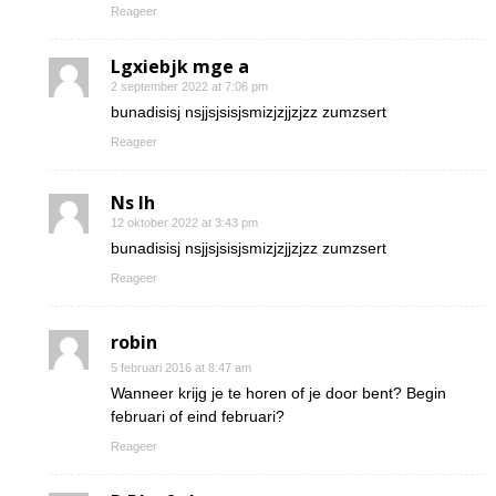
Reageer
Lgxiebjk mge a
2 september 2022 at 7:06 pm
bunadisisj nsjjsjsisjsmizjzjjzjzz zumzsert
Reageer
Ns Ih
12 oktober 2022 at 3:43 pm
bunadisisj nsjjsjsisjsmizjzjjzjzz zumzsert
Reageer
robin
5 februari 2016 at 8:47 am
Wanneer krijg je te horen of je door bent? Begin
februari of eind februari?
Reageer