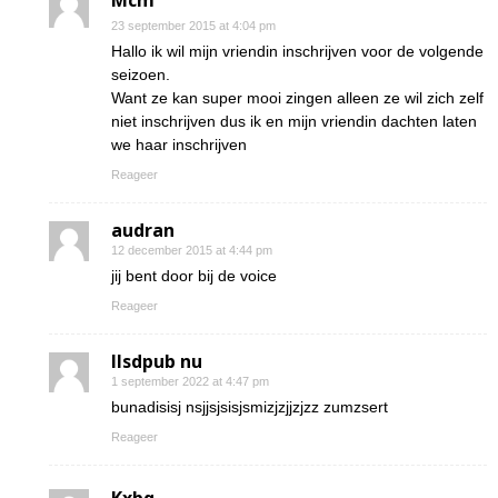
Mcm
23 september 2015 at 4:04 pm
Hallo ik wil mijn vriendin inschrijven voor de volgende
seizoen.
Want ze kan super mooi zingen alleen ze wil zich zelf
niet inschrijven dus ik en mijn vriendin dachten laten
we haar inschrijven
Reageer
audran
12 december 2015 at 4:44 pm
jij bent door bij de voice
Reageer
Ilsdpub nu
1 september 2022 at 4:47 pm
bunadisisj nsjjsjsisjsmizjzjjzjzz zumzsert
Reageer