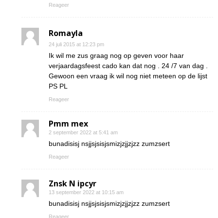
Reageer
Romayla
24 juli 2015 at 12:23 pm
Ik wil me zus graag nog op geven voor haar
verjaardagsfeest cado kan dat nog . 24 /7 van dag .
Gewoon een vraag ik wil nog niet meteen op de lijst
PS PL
Reageer
Pmm mex
2 september 2022 at 5:41 am
bunadisisj nsjjsjsisjsmizjzjjzjzz zumzsert
Reageer
Znsk N ipcyr
13 september 2022 at 10:15 am
bunadisisj nsjjsjsisjsmizjzjjzjzz zumzsert
Reageer