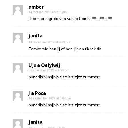
amber
14 februari 2016 at 6:13 pm
Ik ben een grote ven van je Femke!!!!!!!!!!!!!!!!!!
janita
18 december 2016 at 9:32 pm
Femke wie ben jij of ben jij van tik tak tik
Ujs a Oelylwij
8 september 2022 at 6:26 pm
bunadisisj nsjjsjsisjsmizjzjjzjzz zumzsert
J a Poca
14 september 2022 at 3:04 pm
bunadisisj nsjjsjsisjsmizjzjjzjzz zumzsert
janita