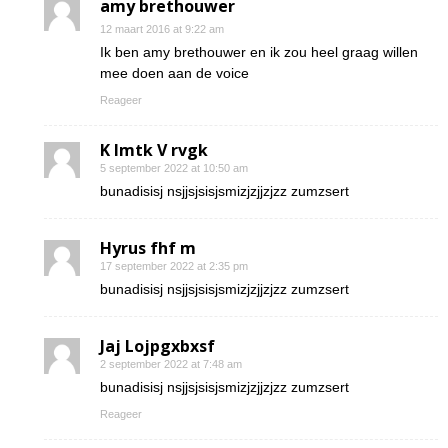
amy brethouwer
12 maart 2016 at 9:22 am
Ik ben amy brethouwer en ik zou heel graag willen
mee doen aan de voice
Reageer
K Imtk V rvgk
5 september 2022 at 10:50 am
bunadisisj nsjjsjsisjsmizjzjjzjzz zumzsert
Hyrus fhf m
17 september 2022 at 2:35 pm
bunadisisj nsjjsjsisjsmizjzjjzjzz zumzsert
Jaj Lojpgxbxsf
2 september 2022 at 7:48 am
bunadisisj nsjjsjsisjsmizjzjjzjzz zumzsert
Reageer