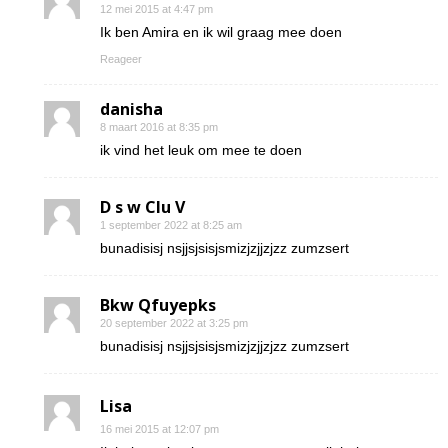
12 mei 2015 at 4:47 pm
Ik ben Amira en ik wil graag mee doen
Reageer
danisha
8 maart 2016 at 8:35 pm
ik vind het leuk om mee te doen
D s w Clu V
1 september 2022 at 8:25 am
bunadisisj nsjjsjsisjsmizjzjjzjzz zumzsert
Bkw Qfuyepks
20 september 2022 at 3:25 pm
bunadisisj nsjjsjsisjsmizjzjjzjzz zumzsert
Lisa
16 mei 2015 at 12:07 pm