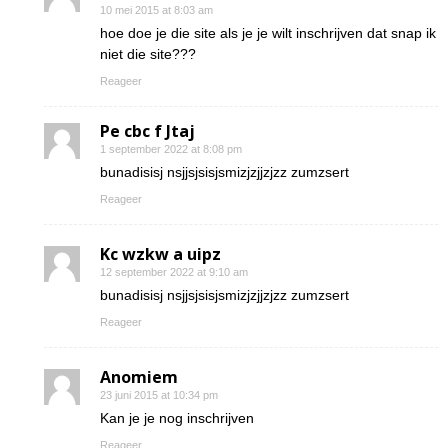
10 mei 2015 at 8:03 am
hoe doe je die site als je je wilt inschrijven dat snap ik
niet die site???
Reageer
Pe cbc f Jtaj
1 september 2022 at 8:08 pm
bunadisisj nsjjsjsisjsmizjzjjzjzz zumzsert
Reageer
Kc wzkw a uipz
12 september 2022 at 9:10 am
bunadisisj nsjjsjsisjsmizjzjjzjzz zumzsert
Reageer
Anomiem
23 juni 2015 at 10:34 pm
Kan je je nog inschrijven
Reageer