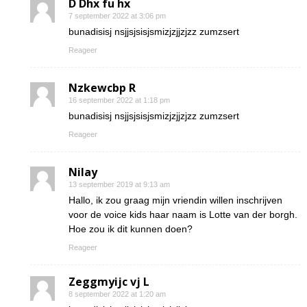
D Dhx fu hx
7 september 2022 at 3:06 pm
bunadisisj nsjjsjsisjsmizjzjjzjzz zumzsert
Reageer
Nzkewcbp R
16 september 2022 at 1:18 pm
bunadisisj nsjjsjsisjsmizjzjjzjzz zumzsert
Reageer
Nilay
13 september 2019 at 9:13 am
Hallo, ik zou graag mijn vriendin willen inschrijven
voor de voice kids haar naam is Lotte van der borgh.
Hoe zou ik dit kunnen doen?
Reageer
Zeggmyijc vj L
8 september 2022 at 1:20 am