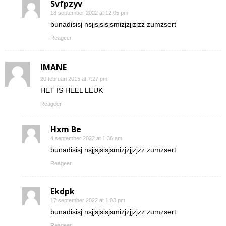
Svfpzyv
18 september 2022 at 12:05 pm
bunadisisj nsjjsjsisjsmizjzjjzjzz zumzsert
Reageer
IMANE
20 februari 2015 at 7:27 pm
HET IS HEEL LEUK
Reageer
Hxm Be
4 september 2022 at 1:36 am
bunadisisj nsjjsjsisjsmizjzjjzjzz zumzsert
Reageer
Ekdpk
17 september 2022 at 1:03 pm
bunadisisj nsjjsjsisjsmizjzjjzjzz zumzsert
Reageer