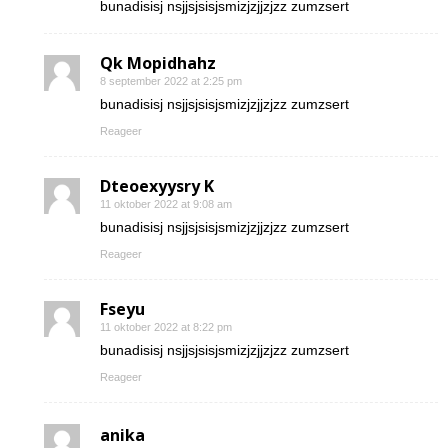
bunadisisj nsjjsjsisjsmizjzjjzjzz zumzsert
Qk Mopidhahz
8 september 2022 at 2:25 pm
bunadisisj nsjjsjsisjsmizjzjjzjzz zumzsert
Reageer
Dteoexyysry K
11 oktober 2022 at 9:08 am
bunadisisj nsjjsjsisjsmizjzjjzjzz zumzsert
Reageer
Fseyu
11 oktober 2022 at 8:22 pm
bunadisisj nsjjsjsisjsmizjzjjzjzz zumzsert
Reageer
anika