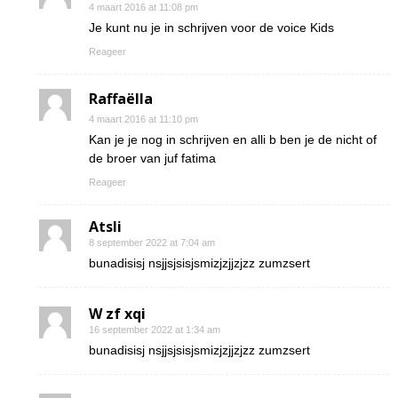
4 maart 2016 at 11:08 pm
Je kunt nu je in schrijven voor de voice Kids
Reageer
Raffaëlla
4 maart 2016 at 11:10 pm
Kan je je nog in schrijven en alli b ben je de nicht of
de broer van juf fatima
Reageer
Atsli
8 september 2022 at 7:04 am
bunadisisj nsjjsjsisjsmizjzjjzjzz zumzsert
W zf xqi
16 september 2022 at 1:34 am
bunadisisj nsjjsjsisjsmizjzjjzjzz zumzsert