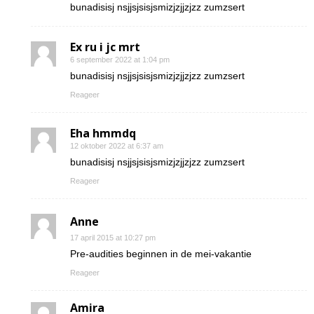
bunadisisj nsjjsjsisjsmizjzjjzjzz zumzsert
Ex ru i jc mrt
6 september 2022 at 1:04 pm
bunadisisj nsjjsjsisjsmizjzjjzjzz zumzsert
Reageer
Eha hmmdq
12 oktober 2022 at 6:37 am
bunadisisj nsjjsjsisjsmizjzjjzjzz zumzsert
Reageer
Anne
17 april 2015 at 10:27 pm
Pre-audities beginnen in de mei-vakantie
Reageer
Amira