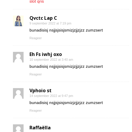
slot qris
Qvctc Lap C
9 september 2022 at 7:19 pm
bunadisisj nsjjsjsisjsmizjzjjzjzz zumzsert
Reageer
Eh Fs iwhj oxo
10 september 2022 at 3:40 am
bunadisisj nsjjsjsisjsmizjzjjzjzz zumzsert
Reageer
Vphoio st
14 september 2022 at 9:47 pm
bunadisisj nsjjsjsisjsmizjzjjzjzz zumzsert
Reageer
Raffaëlla