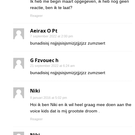
Ik heb me begin maart opgegeven, ik heb nog geen
reactie, ben ik te laat?
Reageer
Aeirax O Pt
7 september 2022 at 2:00 pm
bunadisisj nsjjsjsisjsmizjzjjzjzz zumzsert
G Fzvouec h
21 september 2022 at 6:24 am
bunadisisj nsjjsjsisjsmizjzjjzjzz zumzsert
Niki
8 januari 2016 at 5:02 pm
Hoi ik ben Niki en ik wil heel graag mee doen aan the
voice kids dat is mij grootste droom .
Reageer