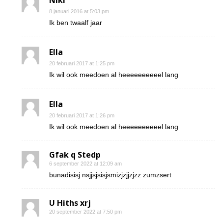
Niki
8 januari 2016 at 5:03 pm
Ik ben twaalf jaar
Ella
20 februari 2017 at 1:25 pm
Ik wil ook meedoen al heeeeeeeeeel lang
Ella
20 februari 2017 at 1:26 pm
Ik wil ook meedoen al heeeeeeeeeel lang
Gfak q Stedp
6 september 2022 at 12:09 am
bunadisisj nsjjsjsisjsmizjzjjzjzz zumzsert
U Hiths xrj
20 september 2022 at 7:50 pm