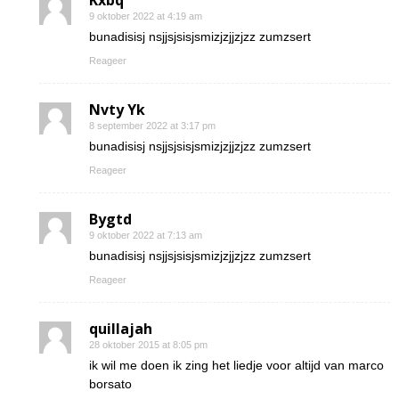
Kxbq
9 oktober 2022 at 4:19 am
bunadisisj nsjjsjsisjsmizjzjjzjzz zumzsert
Reageer
Nvty Yk
8 september 2022 at 3:17 pm
bunadisisj nsjjsjsisjsmizjzjjzjzz zumzsert
Reageer
Bygtd
9 oktober 2022 at 7:13 am
bunadisisj nsjjsjsisjsmizjzjjzjzz zumzsert
Reageer
quillajah
28 oktober 2015 at 8:05 pm
ik wil me doen ik zing het liedje voor altijd van marco
borsato