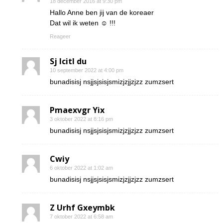
18 december 2016 at 9:30 pm
Hallo Anne ben jij van de koreaer
Dat wil ik weten ☺ !!!
Reageer
Sj Icitl du
10 september 2022 at 4:00 pm
bunadisisj nsjjsjsisjsmizjzjjzjzz zumzsert
Pmaexvgr Yix
3 oktober 2022 at 8:16 pm
bunadisisj nsjjsjsisjsmizjzjjzjzz zumzsert
Cwiy
6 oktober 2022 at 1:02 am
bunadisisj nsjjsjsisjsmizjzjjzjzz zumzsert
Z Urhf Gxeymbk
7 oktober 2022 at 6:58 am