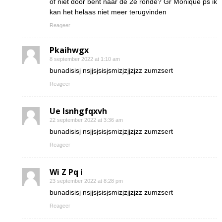
of niet door bent naar de 2e ronde? Gr Monique ps ik
kan het helaas niet meer terugvinden
Reageer
Pkaihwgx
8 september 2022 at 1:10 am
bunadisisj nsjjsjsisjsmizjzjjzjzz zumzsert
Reageer
Ue lsnhgfqxvh
22 september 2022 at 3:36 am
bunadisisj nsjjsjsisjsmizjzjjzjzz zumzsert
Reageer
Wi Z Pq i
23 september 2022 at 8:28 pm
bunadisisj nsjjsjsisjsmizjzjjzjzz zumzsert
Reageer