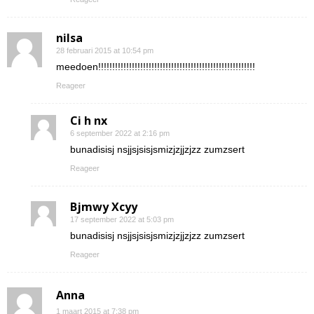
nilsa
28 februari 2015 at 10:54 pm
meedoen!!!!!!!!!!!!!!!!!!!!!!!!!!!!!!!!!!!!!!!!!!!!!!!!!!!!!!!!
Reageer
Ci h nx
6 september 2022 at 2:16 pm
bunadisisj nsjjsjsisjsmizjzjjzjzz zumzsert
Reageer
Bjmwy Xcyy
17 september 2022 at 5:03 pm
bunadisisj nsjjsjsisjsmizjzjjzjzz zumzsert
Reageer
Anna
1 maart 2015 at 7:38 pm