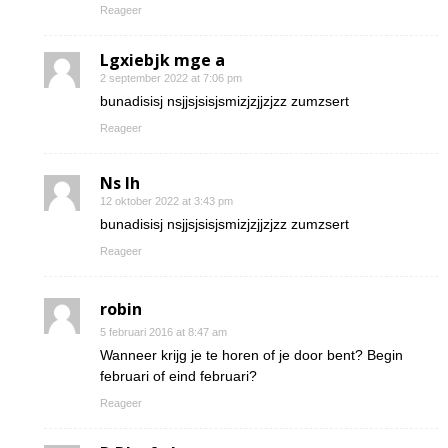
Reageer
Lgxiebjk mge a
2 september 2022 at 7:06 pm
bunadisisj nsjjsjsisjsmizjzjjzjzz zumzsert
Reageer
Ns Ih
12 oktober 2022 at 3:43 pm
bunadisisj nsjjsjsisjsmizjzjjzjzz zumzsert
Reageer
robin
5 februari 2016 at 8:47 am
Wanneer krijg je te horen of je door bent? Begin
februari of eind februari?
Reageer