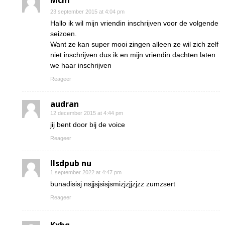
Mcm
23 september 2015 at 4:04 pm
Hallo ik wil mijn vriendin inschrijven voor de volgende
seizoen.
Want ze kan super mooi zingen alleen ze wil zich zelf
niet inschrijven dus ik en mijn vriendin dachten laten
we haar inschrijven
Reageer
audran
12 december 2015 at 4:44 pm
jij bent door bij de voice
Reageer
Ilsdpub nu
1 september 2022 at 4:47 pm
bunadisisj nsjjsjsisjsmizjzjjzjzz zumzsert
Reageer