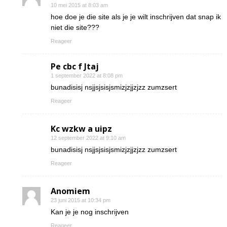
10 mei 2015 at 8:03 am
hoe doe je die site als je je wilt inschrijven dat snap ik
niet die site???
Reageer
Pe cbc f Jtaj
1 september 2022 at 8:08 pm
bunadisisj nsjjsjsisjsmizjzjjzjzz zumzsert
Reageer
Kc wzkw a uipz
12 september 2022 at 9:10 am
bunadisisj nsjjsjsisjsmizjzjjzjzz zumzsert
Reageer
Anomiem
23 juni 2015 at 10:34 pm
Kan je je nog inschrijven
Reageer