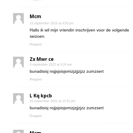
Mcm
23 september 2015 at 4:03 pm
Hallo ik wil mijn vriendin inschrijven voor de volgende
seizoen.
Reageer
Zx Mwr ce
5 september 2022 at 5:24 am
bunadisisj nsjjsjsisjsmizjzjjzjzz zumzsert
Reageer
L Kq kpcb
16 september 2022 at 10:31 pm
bunadisisj nsjjsjsisjsmizjzjjzjzz zumzsert
Reageer