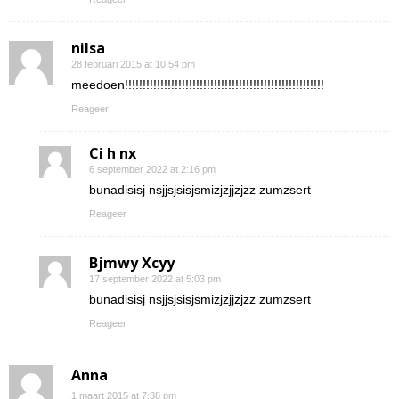
nilsa
28 februari 2015 at 10:54 pm
meedoen!!!!!!!!!!!!!!!!!!!!!!!!!!!!!!!!!!!!!!!!!!!!!!!!!!!!!!!!
Reageer
Ci h nx
6 september 2022 at 2:16 pm
bunadisisj nsjjsjsisjsmizjzjjzjzz zumzsert
Reageer
Bjmwy Xcyy
17 september 2022 at 5:03 pm
bunadisisj nsjjsjsisjsmizjzjjzjzz zumzsert
Reageer
Anna
1 maart 2015 at 7:38 pm