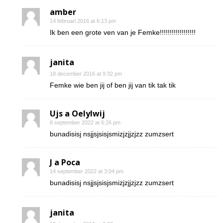
amber
14 februari 2016 at 6:13 pm
Ik ben een grote ven van je Femke!!!!!!!!!!!!!!!!!!
janita
18 december 2016 at 9:32 pm
Femke wie ben jij of ben jij van tik tak tik
Ujs a Oelylwij
8 september 2022 at 6:26 pm
bunadisisj nsjjsjsisjsmizjzjjzjzz zumzsert
J a Poca
14 september 2022 at 3:04 pm
bunadisisj nsjjsjsisjsmizjzjjzjzz zumzsert
janita