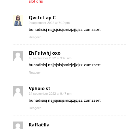
slot qris
Qvctc Lap C
9 september 2022 at 7:19 pm
bunadisisj nsjjsjsisjsmizjzjjzjzz zumzsert
Reageer
Eh Fs iwhj oxo
10 september 2022 at 3:40 am
bunadisisj nsjjsjsisjsmizjzjjzjzz zumzsert
Reageer
Vphoio st
14 september 2022 at 9:47 pm
bunadisisj nsjjsjsisjsmizjzjjzjzz zumzsert
Reageer
Raffaëlla