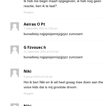
Ik heb me begin maart opgegeven, ik heb nog geen
reactie, ben ik te laat?
Reageer
Aeirax O Pt
7 september 2022 at 2:00 pm
bunadisisj nsjjsjsisjsmizjzjjzjzz zumzsert
G Fzvouec h
21 september 2022 at 6:24 am
bunadisisj nsjjsjsisjsmizjzjjzjzz zumzsert
Niki
8 januari 2016 at 5:02 pm
Hoi ik ben Niki en ik wil heel graag mee doen aan the
voice kids dat is mij grootste droom .
Reageer