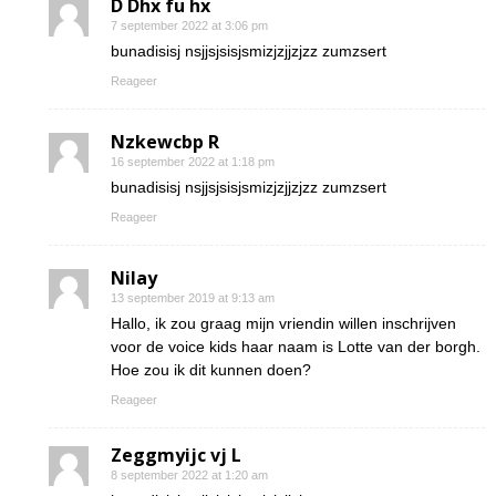
D Dhx fu hx
7 september 2022 at 3:06 pm
bunadisisj nsjjsjsisjsmizjzjjzjzz zumzsert
Reageer
Nzkewcbp R
16 september 2022 at 1:18 pm
bunadisisj nsjjsjsisjsmizjzjjzjzz zumzsert
Reageer
Nilay
13 september 2019 at 9:13 am
Hallo, ik zou graag mijn vriendin willen inschrijven
voor de voice kids haar naam is Lotte van der borgh.
Hoe zou ik dit kunnen doen?
Reageer
Zeggmyijc vj L
8 september 2022 at 1:20 am