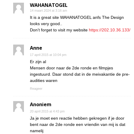
WAHANATOGEL
14 maart 2024 at 3:16 am
It is a great site WAHANATOGEL anfs The Design
looks very good..
Don’t forget to visit my website
https://202.10.36.133/
Anne
17 april 2015 at 10:04 pm
Er zijn al
Mensen door naar de 2de ronde en filmpjes
ingestuurd. Daar stond dat in de meivakantie de pre-
audities waren
Reageer
Anoniem
20 april 2015 at 4:43 pm
Ja je moet een reactie hebben gekregen if je door
bent naar de 2de ronde een vriendin van mij is dat
namelij