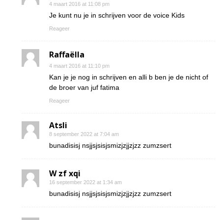
4 maart 2016 at 11:08 pm
Je kunt nu je in schrijven voor de voice Kids
Reageer
Raffaëlla
4 maart 2016 at 11:10 pm
Kan je je nog in schrijven en alli b ben je de nicht of
de broer van juf fatima
Reageer
Atsli
8 september 2022 at 7:04 am
bunadisisj nsjjsjsisjsmizjzjjzjzz zumzsert
W zf xqi
16 september 2022 at 1:34 am
bunadisisj nsjjsjsisjsmizjzjjzjzz zumzsert