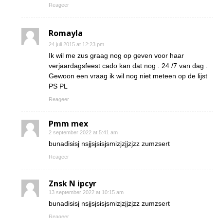
Reageer
Romayla
24 juli 2015 at 12:23 pm
Ik wil me zus graag nog op geven voor haar
verjaardagsfeest cado kan dat nog . 24 /7 van dag .
Gewoon een vraag ik wil nog niet meteen op de lijst
PS PL
Reageer
Pmm mex
2 september 2022 at 5:41 am
bunadisisj nsjjsjsisjsmizjzjjzjzz zumzsert
Reageer
Znsk N ipcyr
13 september 2022 at 10:15 am
bunadisisj nsjjsjsisjsmizjzjjzjzz zumzsert
Reageer