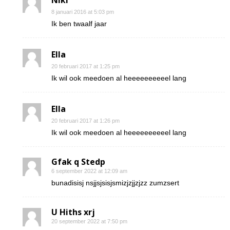
Niki
8 januari 2016 at 5:03 pm
Ik ben twaalf jaar
Ella
20 februari 2017 at 1:25 pm
Ik wil ook meedoen al heeeeeeeeeel lang
Ella
20 februari 2017 at 1:26 pm
Ik wil ook meedoen al heeeeeeeeeel lang
Gfak q Stedp
6 september 2022 at 12:09 am
bunadisisj nsjjsjsisjsmizjzjjzjzz zumzsert
U Hiths xrj
20 september 2022 at 7:50 pm