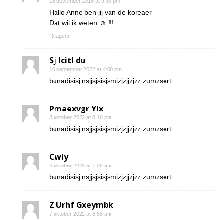
18 december 2016 at 9:30 pm
Hallo Anne ben jij van de koreaer
Dat wil ik weten ☺ !!!
Reageer
Sj Icitl du
10 september 2022 at 4:00 pm
bunadisisj nsjjsjsisjsmizjzjjzjzz zumzsert
Pmaexvgr Yix
3 oktober 2022 at 8:16 pm
bunadisisj nsjjsjsisjsmizjzjjzjzz zumzsert
Cwiy
6 oktober 2022 at 1:02 am
bunadisisj nsjjsjsisjsmizjzjjzjzz zumzsert
Z Urhf Gxeymbk
7 oktober 2022 at 6:58 am