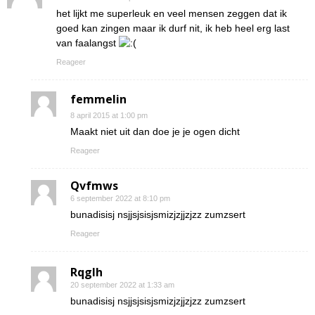
het lijkt me superleuk en veel mensen zeggen dat ik
goed kan zingen maar ik durf nit, ik heb heel erg last
van faalangst
Reageer
femmelin
8 april 2015 at 1:00 pm
Maakt niet uit dan doe je je ogen dicht
Reageer
Qvfmws
6 september 2022 at 8:10 pm
bunadisisj nsjjsjsisjsmizjzjjzjzz zumzsert
Reageer
Rqglh
20 september 2022 at 1:33 am
bunadisisj nsjjsjsisjsmizjzjjzjzz zumzsert