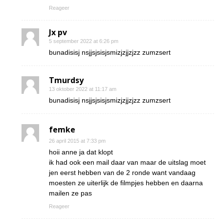
Reageer
Jx pv
5 september 2022 at 6:26 pm
bunadisisj nsjjsjsisjsmizjzjjzjzz zumzsert
Tmurdsy
13 oktober 2022 at 11:17 am
bunadisisj nsjjsjsisjsmizjzjjzjzz zumzsert
femke
26 april 2015 at 7:33 pm
hoii anne ja dat klopt
ik had ook een mail daar van maar de uitslag moet
jen eerst hebben van de 2 ronde want vandaag
moesten ze uiterlijk de filmpjes hebben en daarna
mailen ze pas
Reageer