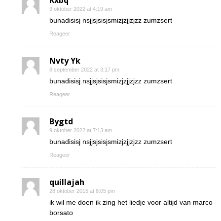
Kxbq
9 oktober 2022 at 4:19 am
bunadisisj nsjjsjsisjsmizjzjjzjzz zumzsert
Reageer
Nvty Yk
8 september 2022 at 3:17 pm
bunadisisj nsjjsjsisjsmizjzjjzjzz zumzsert
Reageer
Bygtd
9 oktober 2022 at 7:13 am
bunadisisj nsjjsjsisjsmizjzjjzjzz zumzsert
Reageer
quillajah
28 oktober 2015 at 8:05 pm
ik wil me doen ik zing het liedje voor altijd van marco
borsato