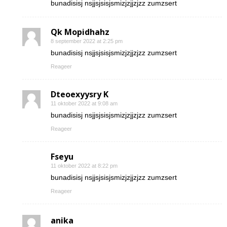
bunadisisj nsjjsjsisjsmizjzjjzjzz zumzsert
Qk Mopidhahz
8 september 2022 at 2:25 pm
bunadisisj nsjjsjsisjsmizjzjjzjzz zumzsert
Reageer
Dteoexyysry K
11 oktober 2022 at 9:08 am
bunadisisj nsjjsjsisjsmizjzjjzjzz zumzsert
Reageer
Fseyu
11 oktober 2022 at 8:22 pm
bunadisisj nsjjsjsisjsmizjzjjzjzz zumzsert
Reageer
anika