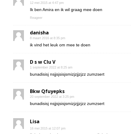
12 mei 2015 at 4:47 pm
Ik ben Amira en ik wil graag mee doen
Reageer
danisha
8 maart 2016 at 8:35 pm
ik vind het leuk om mee te doen
D s w Clu V
1 september 2022 at 8:25 am
bunadisisj nsjjsjsisjsmizjzjjzjzz zumzsert
Bkw Qfuyepks
20 september 2022 at 3:25 pm
bunadisisj nsjjsjsisjsmizjzjjzjzz zumzsert
Lisa
16 mei 2015 at 12:07 pm