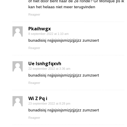
of niet door bent naar de 2e ronde? Gr Monique ps ik
kan het helaas niet meer terugvinden
Reageer
Pkaihwgx
8 september 2022 at 1:10 am
bunadisisj nsjjsjsisjsmizjzjjzjzz zumzsert
Reageer
Ue lsnhgfqxvh
22 september 2022 at 3:36 am
bunadisisj nsjjsjsisjsmizjzjjzjzz zumzsert
Reageer
Wi Z Pq i
23 september 2022 at 8:28 pm
bunadisisj nsjjsjsisjsmizjzjjzjzz zumzsert
Reageer