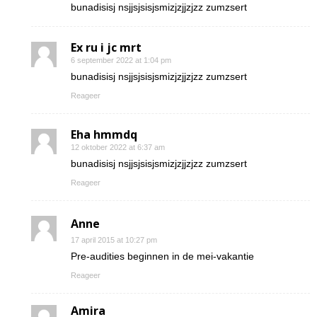
bunadisisj nsjjsjsisjsmizjzjjzjzz zumzsert
Ex ru i jc mrt
6 september 2022 at 1:04 pm
bunadisisj nsjjsjsisjsmizjzjjzjzz zumzsert
Reageer
Eha hmmdq
12 oktober 2022 at 6:37 am
bunadisisj nsjjsjsisjsmizjzjjzjzz zumzsert
Reageer
Anne
17 april 2015 at 10:27 pm
Pre-audities beginnen in de mei-vakantie
Reageer
Amira