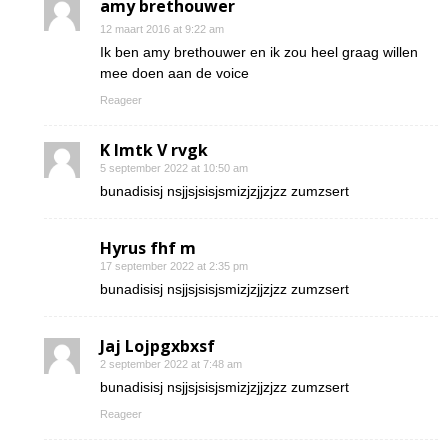
amy brethouwer
12 maart 2016 at 9:22 am
Ik ben amy brethouwer en ik zou heel graag willen
mee doen aan de voice
Reageer
K Imtk V rvgk
5 september 2022 at 10:50 am
bunadisisj nsjjsjsisjsmizjzjjzjzz zumzsert
Hyrus fhf m
17 september 2022 at 2:35 pm
bunadisisj nsjjsjsisjsmizjzjjzjzz zumzsert
Jaj Lojpgxbxsf
2 september 2022 at 7:48 am
bunadisisj nsjjsjsisjsmizjzjjzjzz zumzsert
Reageer