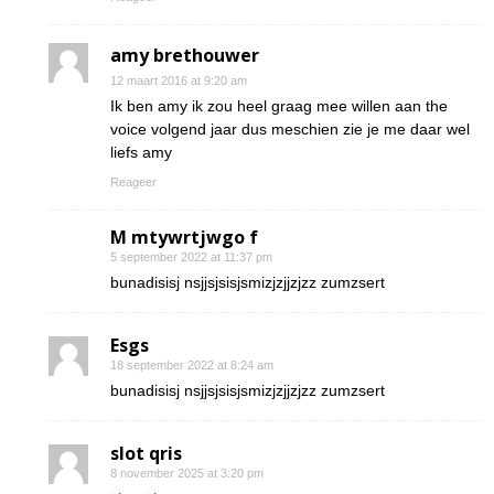
amy brethouwer
12 maart 2016 at 9:20 am
Ik ben amy ik zou heel graag mee willen aan the
voice volgend jaar dus meschien zie je me daar wel
liefs amy
Reageer
M mtywrtjwgo f
5 september 2022 at 11:37 pm
bunadisisj nsjjsjsisjsmizjzjjzjzz zumzsert
Esgs
18 september 2022 at 8:24 am
bunadisisj nsjjsjsisjsmizjzjjzjzz zumzsert
slot qris
8 november 2025 at 3:20 pm