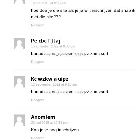
10 mei 2015 at 8:03 am
hoe doe je die site als je je wilt inschrijven dat snap ik
niet die site???
Reageer
Pe cbc f Jtaj
1 september 2022 at 8:08 pm
bunadisisj nsjjsjsisjsmizjzjjzjzz zumzsert
Reageer
Kc wzkw a uipz
12 september 2022 at 9:10 am
bunadisisj nsjjsjsisjsmizjzjjzjzz zumzsert
Reageer
Anomiem
23 juni 2015 at 10:34 pm
Kan je je nog inschrijven
Reageer