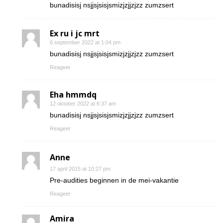
bunadisisj nsjjsjsisjsmizjzjjzjzz zumzsert
Ex ru i jc mrt
6 september 2022 at 1:04 pm
bunadisisj nsjjsjsisjsmizjzjjzjzz zumzsert
Reageer
Eha hmmdq
12 oktober 2022 at 6:37 am
bunadisisj nsjjsjsisjsmizjzjjzjzz zumzsert
Reageer
Anne
17 april 2015 at 10:27 pm
Pre-audities beginnen in de mei-vakantie
Reageer
Amira