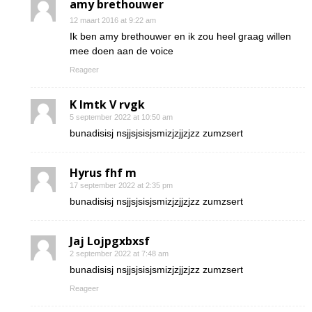
amy brethouwer
12 maart 2016 at 9:22 am
Ik ben amy brethouwer en ik zou heel graag willen
mee doen aan de voice
Reageer
K Imtk V rvgk
5 september 2022 at 10:50 am
bunadisisj nsjjsjsisjsmizjzjjzjzz zumzsert
Hyrus fhf m
17 september 2022 at 2:35 pm
bunadisisj nsjjsjsisjsmizjzjjzjzz zumzsert
Jaj Lojpgxbxsf
2 september 2022 at 7:48 am
bunadisisj nsjjsjsisjsmizjzjjzjzz zumzsert
Reageer