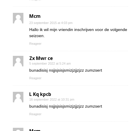
Mcm
23 september 2015 at 4:03 pm
Hallo ik wil mijn vriendin inschrijven voor de volgende
seizoen.
Reageer
Zx Mwr ce
5 september 2022 at 5:24 am
bunadisisj nsjjsjsisjsmizjzjjzjzz zumzsert
Reageer
L Kq kpcb
16 september 2022 at 10:31 pm
bunadisisj nsjjsjsisjsmizjzjjzjzz zumzsert
Reageer