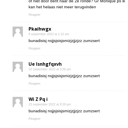
of niet door bent naar de 2e ronde? Gr Monique ps ik
kan het helaas niet meer terugvinden
Reageer
Pkaihwgx
8 september 2022 at 1:10 am
bunadisisj nsjjsjsisjsmizjzjjzjzz zumzsert
Reageer
Ue lsnhgfqxvh
22 september 2022 at 3:36 am
bunadisisj nsjjsjsisjsmizjzjjzjzz zumzsert
Reageer
Wi Z Pq i
23 september 2022 at 8:28 pm
bunadisisj nsjjsjsisjsmizjzjjzjzz zumzsert
Reageer