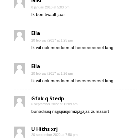
Niki
8 januari 2016 at 5:03 pm
Ik ben twaalf jaar
Ella
20 februari 2017 at 1:25 pm
Ik wil ook meedoen al heeeeeeeeeel lang
Ella
20 februari 2017 at 1:26 pm
Ik wil ook meedoen al heeeeeeeeeel lang
Gfak q Stedp
6 september 2022 at 12:09 am
bunadisisj nsjjsjsisjsmizjzjjzjzz zumzsert
U Hiths xrj
20 september 2022 at 7:50 pm