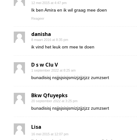
12 mei 2015 at 4:47 pm
Ik ben Amira en ik wil graag mee doen
Reageer
danisha
8 maart 2016 at 8:35 pm
ik vind het leuk om mee te doen
D s w Clu V
1 september 2022 at 8:25 am
bunadisisj nsjjsjsisjsmizjzjjzjzz zumzsert
Bkw Qfuyepks
20 september 2022 at 3:25 pm
bunadisisj nsjjsjsisjsmizjzjjzjzz zumzsert
Lisa
16 mei 2015 at 12:07 pm