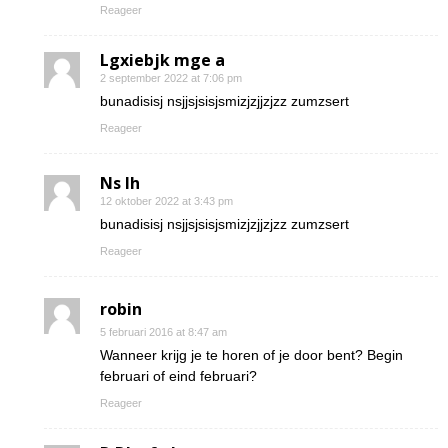
Reageer
Lgxiebjk mge a
2 september 2022 at 7:06 pm
bunadisisj nsjjsjsisjsmizjzjjzjzz zumzsert
Reageer
Ns Ih
12 oktober 2022 at 3:43 pm
bunadisisj nsjjsjsisjsmizjzjjzjzz zumzsert
Reageer
robin
5 februari 2016 at 8:47 am
Wanneer krijg je te horen of je door bent? Begin
februari of eind februari?
Reageer