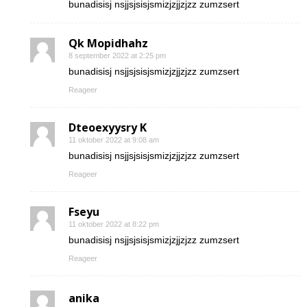
bunadisisj nsjjsjsisjsmizjzjjzjzz zumzsert
Qk Mopidhahz
8 september 2022 at 2:25 pm
bunadisisj nsjjsjsisjsmizjzjjzjzz zumzsert
Reageer
Dteoexyysry K
11 oktober 2022 at 9:08 am
bunadisisj nsjjsjsisjsmizjzjjzjzz zumzsert
Reageer
Fseyu
11 oktober 2022 at 8:22 pm
bunadisisj nsjjsjsisjsmizjzjjzjzz zumzsert
Reageer
anika