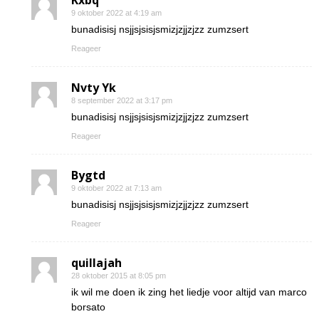
Kxbq
9 oktober 2022 at 4:19 am
bunadisisj nsjjsjsisjsmizjzjjzjzz zumzsert
Reageer
Nvty Yk
8 september 2022 at 3:17 pm
bunadisisj nsjjsjsisjsmizjzjjzjzz zumzsert
Reageer
Bygtd
9 oktober 2022 at 7:13 am
bunadisisj nsjjsjsisjsmizjzjjzjzz zumzsert
Reageer
quillajah
28 oktober 2015 at 8:05 pm
ik wil me doen ik zing het liedje voor altijd van marco
borsato