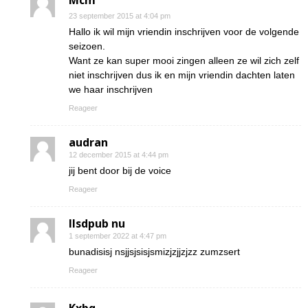
Mcm
23 september 2015 at 4:04 pm
Hallo ik wil mijn vriendin inschrijven voor de volgende
seizoen.
Want ze kan super mooi zingen alleen ze wil zich zelf
niet inschrijven dus ik en mijn vriendin dachten laten
we haar inschrijven
Reageer
audran
12 december 2015 at 4:44 pm
jij bent door bij de voice
Reageer
Ilsdpub nu
1 september 2022 at 4:47 pm
bunadisisj nsjjsjsisjsmizjzjjzjzz zumzsert
Reageer