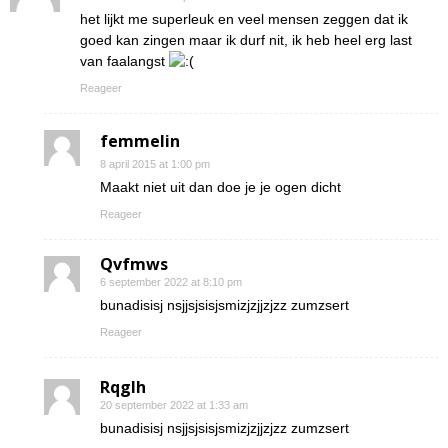
het lijkt me superleuk en veel mensen zeggen dat ik
goed kan zingen maar ik durf nit, ik heb heel erg last
van faalangst
Reageer
femmelin
8 april 2015 at 1:00 pm
Maakt niet uit dan doe je je ogen dicht
Reageer
Qvfmws
6 september 2022 at 8:10 pm
bunadisisj nsjjsjsisjsmizjzjjzjzz zumzsert
Reageer
Rqglh
20 september 2022 at 1:33 am
bunadisisj nsjjsjsisjsmizjzjjzjzz zumzsert