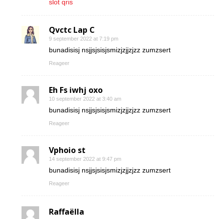
slot qris
Qvctc Lap C
9 september 2022 at 7:19 pm
bunadisisj nsjjsjsisjsmizjzjjzjzz zumzsert
Reageer
Eh Fs iwhj oxo
10 september 2022 at 3:40 am
bunadisisj nsjjsjsisjsmizjzjjzjzz zumzsert
Reageer
Vphoio st
14 september 2022 at 9:47 pm
bunadisisj nsjjsjsisjsmizjzjjzjzz zumzsert
Reageer
Raffaëlla