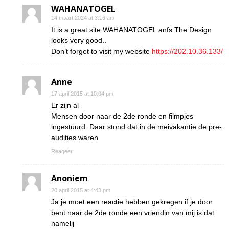
WAHANATOGEL
14 maart 2024 at 3:16 am
It is a great site WAHANATOGEL anfs The Design
looks very good..
Don’t forget to visit my website
https://202.10.36.133/
Anne
17 april 2015 at 10:04 pm
Er zijn al
Mensen door naar de 2de ronde en filmpjes
ingestuurd. Daar stond dat in de meivakantie de pre-
audities waren
Reageer
Anoniem
20 april 2015 at 4:43 pm
Ja je moet een reactie hebben gekregen if je door
bent naar de 2de ronde een vriendin van mij is dat
namelij