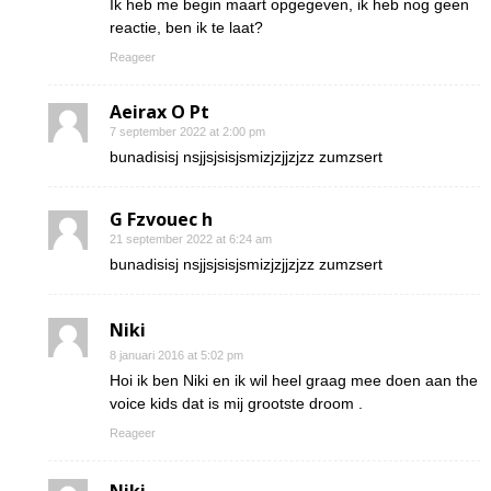
Ik heb me begin maart opgegeven, ik heb nog geen
reactie, ben ik te laat?
Reageer
Aeirax O Pt
7 september 2022 at 2:00 pm
bunadisisj nsjjsjsisjsmizjzjjzjzz zumzsert
G Fzvouec h
21 september 2022 at 6:24 am
bunadisisj nsjjsjsisjsmizjzjjzjzz zumzsert
Niki
8 januari 2016 at 5:02 pm
Hoi ik ben Niki en ik wil heel graag mee doen aan the
voice kids dat is mij grootste droom .
Reageer