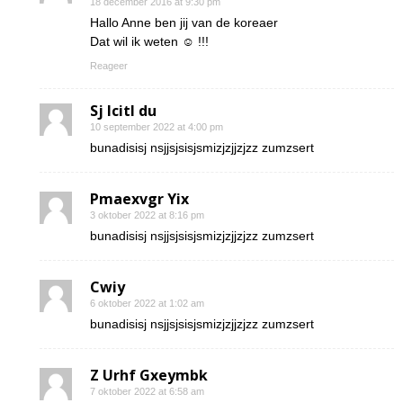
18 december 2016 at 9:30 pm
Hallo Anne ben jij van de koreaer
Dat wil ik weten ☺ !!!
Reageer
Sj Icitl du
10 september 2022 at 4:00 pm
bunadisisj nsjjsjsisjsmizjzjjzjzz zumzsert
Pmaexvgr Yix
3 oktober 2022 at 8:16 pm
bunadisisj nsjjsjsisjsmizjzjjzjzz zumzsert
Cwiy
6 oktober 2022 at 1:02 am
bunadisisj nsjjsjsisjsmizjzjjzjzz zumzsert
Z Urhf Gxeymbk
7 oktober 2022 at 6:58 am