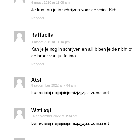
4 maart 2016 at 11:08 pm
Je kunt nu je in schrijven voor de voice Kids
Reageer
Raffaëlla
4 maart 2016 at 11:10 pm
Kan je je nog in schrijven en alli b ben je de nicht of
de broer van juf fatima
Reageer
Atsli
8 september 2022 at 7:04 am
bunadisisj nsjjsjsisjsmizjzjjzjzz zumzsert
W zf xqi
16 september 2022 at 1:34 am
bunadisisj nsjjsjsisjsmizjzjjzjzz zumzsert