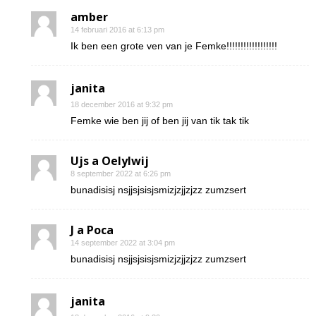
amber
14 februari 2016 at 6:13 pm
Ik ben een grote ven van je Femke!!!!!!!!!!!!!!!!!!
janita
18 december 2016 at 9:32 pm
Femke wie ben jij of ben jij van tik tak tik
Ujs a Oelylwij
8 september 2022 at 6:26 pm
bunadisisj nsjjsjsisjsmizjzjjzjzz zumzsert
J a Poca
14 september 2022 at 3:04 pm
bunadisisj nsjjsjsisjsmizjzjjzjzz zumzsert
janita