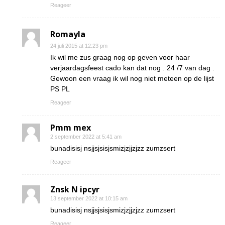
Reageer
Romayla
24 juli 2015 at 12:23 pm
Ik wil me zus graag nog op geven voor haar
verjaardagsfeest cado kan dat nog . 24 /7 van dag .
Gewoon een vraag ik wil nog niet meteen op de lijst
PS PL
Reageer
Pmm mex
2 september 2022 at 5:41 am
bunadisisj nsjjsjsisjsmizjzjjzjzz zumzsert
Reageer
Znsk N ipcyr
13 september 2022 at 10:15 am
bunadisisj nsjjsjsisjsmizjzjjzjzz zumzsert
Reageer