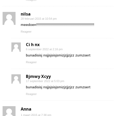
nilsa
28 februari 2015 at 10:54 pm
meedoen!!!!!!!!!!!!!!!!!!!!!!!!!!!!!!!!!!!!!!!!!!!!!!!!!!!!!!!!
Reageer
Ci h nx
6 september 2022 at 2:16 pm
bunadisisj nsjjsjsisjsmizjzjjzjzz zumzsert
Reageer
Bjmwy Xcyy
17 september 2022 at 5:03 pm
bunadisisj nsjjsjsisjsmizjzjjzjzz zumzsert
Reageer
Anna
1 maart 2015 at 7:38 pm