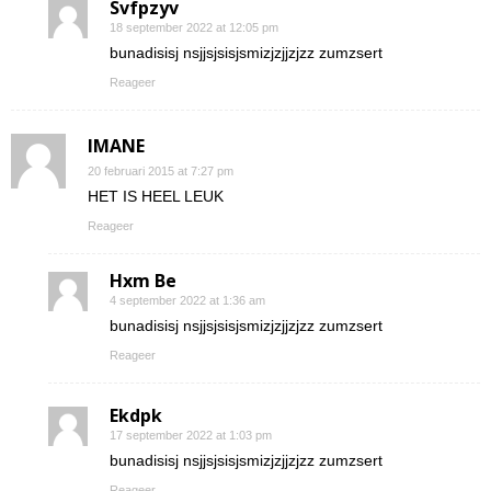
Svfpzyv
18 september 2022 at 12:05 pm
bunadisisj nsjjsjsisjsmizjzjjzjzz zumzsert
Reageer
IMANE
20 februari 2015 at 7:27 pm
HET IS HEEL LEUK
Reageer
Hxm Be
4 september 2022 at 1:36 am
bunadisisj nsjjsjsisjsmizjzjjzjzz zumzsert
Reageer
Ekdpk
17 september 2022 at 1:03 pm
bunadisisj nsjjsjsisjsmizjzjjzjzz zumzsert
Reageer