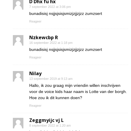
D Dhx fu hx
7 september 2022 at 3:06 pm
bunadisisj nsjjsjsisjsmizjzjjzjzz zumzsert
Reageer
Nzkewcbp R
16 september 2022 at 1:18 pm
bunadisisj nsjjsjsisjsmizjzjjzjzz zumzsert
Reageer
Nilay
13 september 2019 at 9:13 am
Hallo, ik zou graag mijn vriendin willen inschrijven
voor de voice kids haar naam is Lotte van der borgh.
Hoe zou ik dit kunnen doen?
Reageer
Zeggmyijc vj L
8 september 2022 at 1:20 am