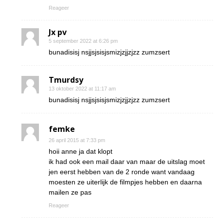
Reageer
Jx pv
5 september 2022 at 6:26 pm
bunadisisj nsjjsjsisjsmizjzjjzjzz zumzsert
Tmurdsy
13 oktober 2022 at 11:17 am
bunadisisj nsjjsjsisjsmizjzjjzjzz zumzsert
femke
26 april 2015 at 7:33 pm
hoii anne ja dat klopt
ik had ook een mail daar van maar de uitslag moet
jen eerst hebben van de 2 ronde want vandaag
moesten ze uiterlijk de filmpjes hebben en daarna
mailen ze pas
Reageer