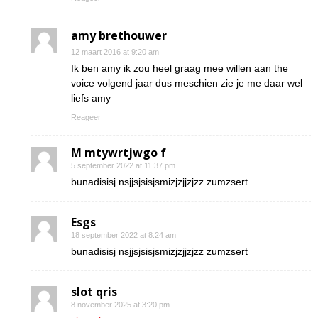
amy brethouwer
12 maart 2016 at 9:20 am
Ik ben amy ik zou heel graag mee willen aan the
voice volgend jaar dus meschien zie je me daar wel
liefs amy
Reageer
M mtywrtjwgo f
5 september 2022 at 11:37 pm
bunadisisj nsjjsjsisjsmizjzjjzjzz zumzsert
Esgs
18 september 2022 at 8:24 am
bunadisisj nsjjsjsisjsmizjzjjzjzz zumzsert
slot qris
8 november 2025 at 3:20 pm