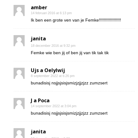
amber
14 februari 2016 at 6:13 pm
Ik ben een grote ven van je Femke!!!!!!!!!!!!!!!!!!
janita
18 december 2016 at 9:32 pm
Femke wie ben jij of ben jij van tik tak tik
Ujs a Oelylwij
8 september 2022 at 6:26 pm
bunadisisj nsjjsjsisjsmizjzjjzjzz zumzsert
J a Poca
14 september 2022 at 3:04 pm
bunadisisj nsjjsjsisjsmizjzjjzjzz zumzsert
janita