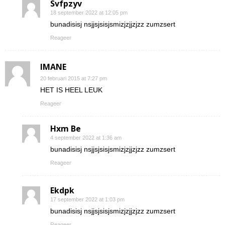
Svfpzyv
18 september 2022 at 12:05 pm
bunadisisj nsjjsjsisjsmizjzjjzjzz zumzsert
Reageer
IMANE
20 februari 2015 at 7:27 pm
HET IS HEEL LEUK
Reageer
Hxm Be
4 september 2022 at 1:36 am
bunadisisj nsjjsjsisjsmizjzjjzjzz zumzsert
Reageer
Ekdpk
17 september 2022 at 1:03 pm
bunadisisj nsjjsjsisjsmizjzjjzjzz zumzsert
Reageer