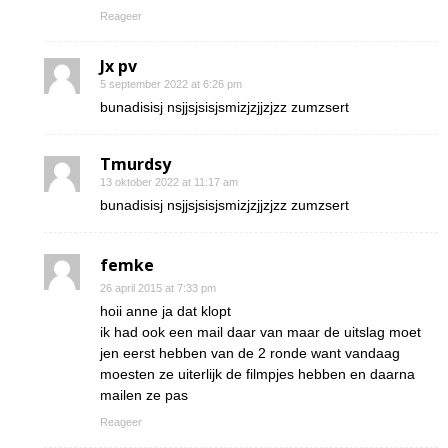
Reageer
Jx pv
5 september 2022 at 6:26 pm
bunadisisj nsjjsjsisjsmizjzjjzjzz zumzsert
Tmurdsy
13 oktober 2022 at 11:17 am
bunadisisj nsjjsjsisjsmizjzjjzjzz zumzsert
femke
26 april 2015 at 7:33 pm
hoii anne ja dat klopt
ik had ook een mail daar van maar de uitslag moet
jen eerst hebben van de 2 ronde want vandaag
moesten ze uiterlijk de filmpjes hebben en daarna
mailen ze pas
Reageer