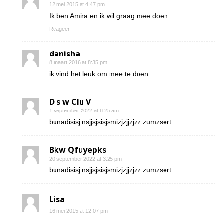
12 mei 2015 at 4:47 pm
Ik ben Amira en ik wil graag mee doen
Reageer
danisha
8 maart 2016 at 8:35 pm
ik vind het leuk om mee te doen
D s w Clu V
1 september 2022 at 8:25 am
bunadisisj nsjjsjsisjsmizjzjjzjzz zumzsert
Bkw Qfuyepks
20 september 2022 at 3:25 pm
bunadisisj nsjjsjsisjsmizjzjjzjzz zumzsert
Lisa
16 mei 2015 at 12:07 pm