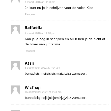
4 maart 2016 at 11:08 pm
Je kunt nu je in schrijven voor de voice Kids
Reageer
Raffaëlla
4 maart 2016 at 11:10 pm
Kan je je nog in schrijven en alli b ben je de nicht of
de broer van juf fatima
Reageer
Atsli
8 september 2022 at 7:04 am
bunadisisj nsjjsjsisjsmizjzjjzjzz zumzsert
W zf xqi
16 september 2022 at 1:34 am
bunadisisj nsjjsjsisjsmizjzjjzjzz zumzsert