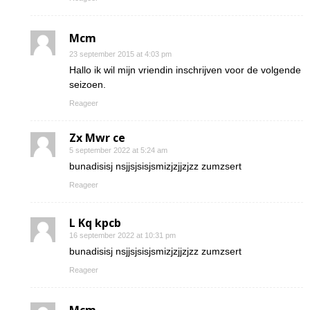
Mcm
23 september 2015 at 4:03 pm
Hallo ik wil mijn vriendin inschrijven voor de volgende
seizoen.
Reageer
Zx Mwr ce
5 september 2022 at 5:24 am
bunadisisj nsjjsjsisjsmizjzjjzjzz zumzsert
Reageer
L Kq kpcb
16 september 2022 at 10:31 pm
bunadisisj nsjjsjsisjsmizjzjjzjzz zumzsert
Reageer