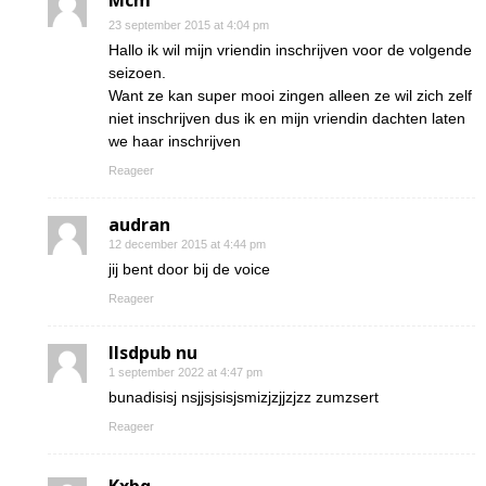
Mcm
23 september 2015 at 4:04 pm
Hallo ik wil mijn vriendin inschrijven voor de volgende
seizoen.
Want ze kan super mooi zingen alleen ze wil zich zelf
niet inschrijven dus ik en mijn vriendin dachten laten
we haar inschrijven
Reageer
audran
12 december 2015 at 4:44 pm
jij bent door bij de voice
Reageer
Ilsdpub nu
1 september 2022 at 4:47 pm
bunadisisj nsjjsjsisjsmizjzjjzjzz zumzsert
Reageer