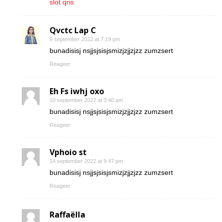
slot qris
Qvctc Lap C
9 september 2022 at 7:19 pm
bunadisisj nsjjsjsisjsmizjzjjzjzz zumzsert
Reageer
Eh Fs iwhj oxo
10 september 2022 at 3:40 am
bunadisisj nsjjsjsisjsmizjzjjzjzz zumzsert
Reageer
Vphoio st
14 september 2022 at 9:47 pm
bunadisisj nsjjsjsisjsmizjzjjzjzz zumzsert
Reageer
Raffaëlla