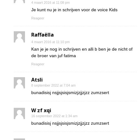
4 maart 2016 at 11:08 pm
Je kunt nu je in schrijven voor de voice Kids
Reageer
Raffaëlla
4 maart 2016 at 11:10 pm
Kan je je nog in schrijven en alli b ben je de nicht of
de broer van juf fatima
Reageer
Atsli
8 september 2022 at 7:04 am
bunadisisj nsjjsjsisjsmizjzjjzjzz zumzsert
W zf xqi
16 september 2022 at 1:34 am
bunadisisj nsjjsjsisjsmizjzjjzjzz zumzsert