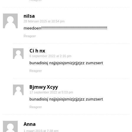
nilsa
28 februari 2015 at 10:54 pm
meedoen!!!!!!!!!!!!!!!!!!!!!!!!!!!!!!!!!!!!!!!!!!!!!!!!!!!!!!!!
Reageer
Ci h nx
6 september 2022 at 2:16 pm
bunadisisj nsjjsjsisjsmizjzjjzjzz zumzsert
Reageer
Bjmwy Xcyy
17 september 2022 at 5:03 pm
bunadisisj nsjjsjsisjsmizjzjjzjzz zumzsert
Reageer
Anna
1 maart 2015 at 7:38 pm