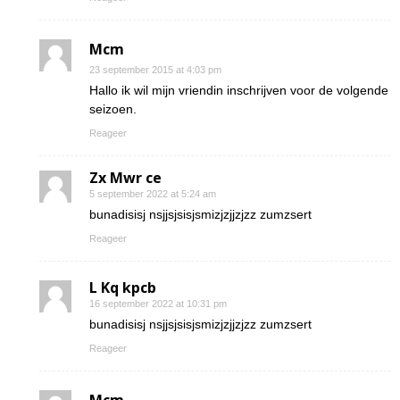
Mcm
23 september 2015 at 4:03 pm
Hallo ik wil mijn vriendin inschrijven voor de volgende
seizoen.
Reageer
Zx Mwr ce
5 september 2022 at 5:24 am
bunadisisj nsjjsjsisjsmizjzjjzjzz zumzsert
Reageer
L Kq kpcb
16 september 2022 at 10:31 pm
bunadisisj nsjjsjsisjsmizjzjjzjzz zumzsert
Reageer