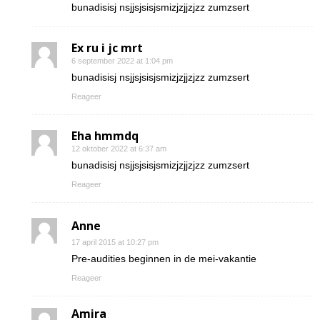
bunadisisj nsjjsjsisjsmizjzjjzjzz zumzsert
Ex ru i jc mrt
6 september 2022 at 1:04 pm
bunadisisj nsjjsjsisjsmizjzjjzjzz zumzsert
Reageer
Eha hmmdq
12 oktober 2022 at 6:37 am
bunadisisj nsjjsjsisjsmizjzjjzjzz zumzsert
Reageer
Anne
17 april 2015 at 10:27 pm
Pre-audities beginnen in de mei-vakantie
Reageer
Amira