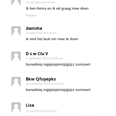
12 mei 2015 at 4:47 pm
Ik ben Amira en ik wil graag mee doen
Reageer
danisha
8 maart 2016 at 8:35 pm
ik vind het leuk om mee te doen
D s w Clu V
1 september 2022 at 8:25 am
bunadisisj nsjjsjsisjsmizjzjjzjzz zumzsert
Bkw Qfuyepks
20 september 2022 at 3:25 pm
bunadisisj nsjjsjsisjsmizjzjjzjzz zumzsert
Lisa
16 mei 2015 at 12:07 pm