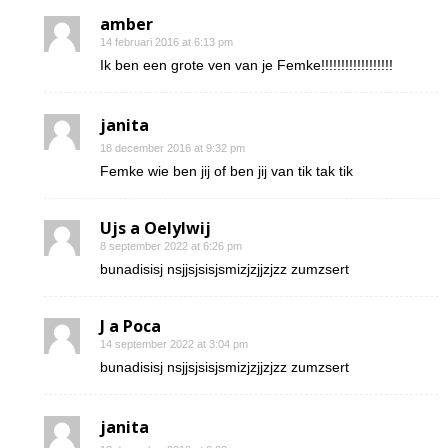
amber
14 februari 2016 at 6:13 pm
Ik ben een grote ven van je Femke!!!!!!!!!!!!!!!!!!
janita
18 december 2016 at 9:32 pm
Femke wie ben jij of ben jij van tik tak tik
Ujs a Oelylwij
8 september 2022 at 6:26 pm
bunadisisj nsjjsjsisjsmizjzjjzjzz zumzsert
J a Poca
14 september 2022 at 3:04 pm
bunadisisj nsjjsjsisjsmizjzjjzjzz zumzsert
janita