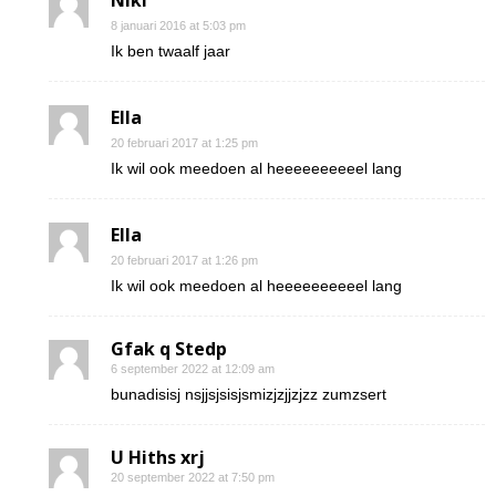
Niki
8 januari 2016 at 5:03 pm
Ik ben twaalf jaar
Ella
20 februari 2017 at 1:25 pm
Ik wil ook meedoen al heeeeeeeeeel lang
Ella
20 februari 2017 at 1:26 pm
Ik wil ook meedoen al heeeeeeeeeel lang
Gfak q Stedp
6 september 2022 at 12:09 am
bunadisisj nsjjsjsisjsmizjzjjzjzz zumzsert
U Hiths xrj
20 september 2022 at 7:50 pm