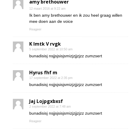
amy brethouwer
12 maart 2016 at 9:22 am
Ik ben amy brethouwer en ik zou heel graag willen
mee doen aan de voice
Reageer
K Imtk V rvgk
5 september 2022 at 10:50 am
bunadisisj nsjjsjsisjsmizjzjjzjzz zumzsert
Hyrus fhf m
17 september 2022 at 2:35 pm
bunadisisj nsjjsjsisjsmizjzjjzjzz zumzsert
Jaj Lojpgxbxsf
2 september 2022 at 7:48 am
bunadisisj nsjjsjsisjsmizjzjjzjzz zumzsert
Reageer