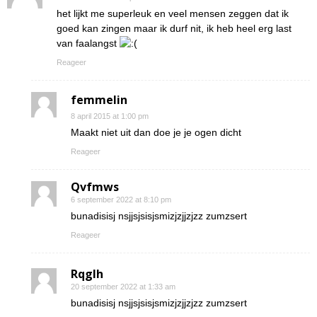
het lijkt me superleuk en veel mensen zeggen dat ik
goed kan zingen maar ik durf nit, ik heb heel erg last
van faalangst
Reageer
femmelin
8 april 2015 at 1:00 pm
Maakt niet uit dan doe je je ogen dicht
Reageer
Qvfmws
6 september 2022 at 8:10 pm
bunadisisj nsjjsjsisjsmizjzjjzjzz zumzsert
Reageer
Rqglh
20 september 2022 at 1:33 am
bunadisisj nsjjsjsisjsmizjzjjzjzz zumzsert