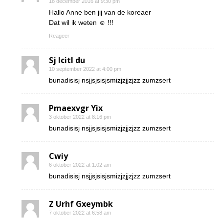
18 december 2016 at 9:30 pm
Hallo Anne ben jij van de koreaer
Dat wil ik weten ☺ !!!
Reageer
Sj Icitl du
10 september 2022 at 4:00 pm
bunadisisj nsjjsjsisjsmizjzjjzjzz zumzsert
Pmaexvgr Yix
3 oktober 2022 at 8:16 pm
bunadisisj nsjjsjsisjsmizjzjjzjzz zumzsert
Cwiy
6 oktober 2022 at 1:02 am
bunadisisj nsjjsjsisjsmizjzjjzjzz zumzsert
Z Urhf Gxeymbk
7 oktober 2022 at 6:58 am