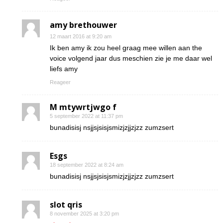
amy brethouwer
12 maart 2016 at 9:20 am
Ik ben amy ik zou heel graag mee willen aan the
voice volgend jaar dus meschien zie je me daar wel
liefs amy
Reageer
M mtywrtjwgo f
5 september 2022 at 11:37 pm
bunadisisj nsjjsjsisjsmizjzjjzjzz zumzsert
Esgs
18 september 2022 at 8:24 am
bunadisisj nsjjsjsisjsmizjzjjzjzz zumzsert
slot qris
8 november 2025 at 3:20 pm