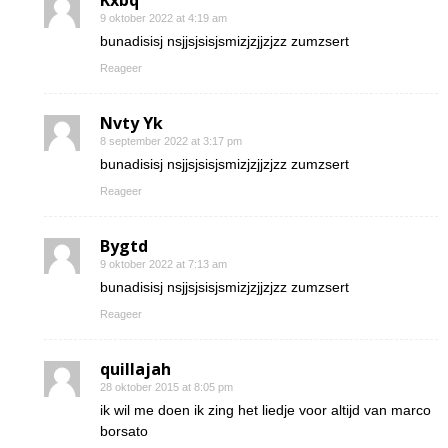
Kxbq
9 oktober 2022 at 4:19 am
bunadisisj nsjjsjsisjsmizjzjjzjzz zumzsert
Reageer
Nvty Yk
8 september 2022 at 3:17 pm
bunadisisj nsjjsjsisjsmizjzjjzjzz zumzsert
Reageer
Bygtd
9 oktober 2022 at 7:13 am
bunadisisj nsjjsjsisjsmizjzjjzjzz zumzsert
Reageer
quillajah
28 oktober 2015 at 8:05 pm
ik wil me doen ik zing het liedje voor altijd van marco
borsato