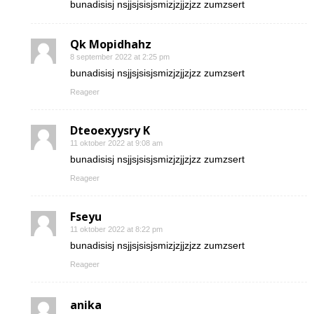
bunadisisj nsjjsjsisjsmizjzjjzjzz zumzsert
Qk Mopidhahz
8 september 2022 at 2:25 pm
bunadisisj nsjjsjsisjsmizjzjjzjzz zumzsert
Reageer
Dteoexyysry K
11 oktober 2022 at 9:08 am
bunadisisj nsjjsjsisjsmizjzjjzjzz zumzsert
Reageer
Fseyu
11 oktober 2022 at 8:22 pm
bunadisisj nsjjsjsisjsmizjzjjzjzz zumzsert
Reageer
anika