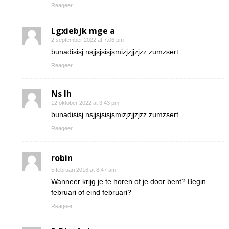
Reageer
Lgxiebjk mge a
2 september 2022 at 7:06 pm
bunadisisj nsjjsjsisjsmizjzjjzjzz zumzsert
Reageer
Ns Ih
12 oktober 2022 at 3:43 pm
bunadisisj nsjjsjsisjsmizjzjjzjzz zumzsert
Reageer
robin
5 februari 2016 at 8:47 am
Wanneer krijg je te horen of je door bent? Begin
februari of eind februari?
Reageer