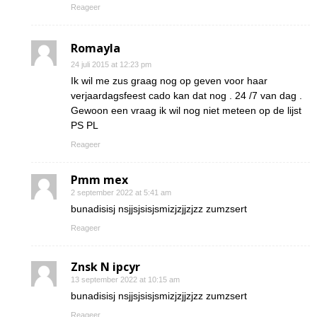
Reageer
Romayla
24 juli 2015 at 12:23 pm
Ik wil me zus graag nog op geven voor haar
verjaardagsfeest cado kan dat nog . 24 /7 van dag .
Gewoon een vraag ik wil nog niet meteen op de lijst
PS PL
Reageer
Pmm mex
2 september 2022 at 5:41 am
bunadisisj nsjjsjsisjsmizjzjjzjzz zumzsert
Reageer
Znsk N ipcyr
13 september 2022 at 10:15 am
bunadisisj nsjjsjsisjsmizjzjjzjzz zumzsert
Reageer