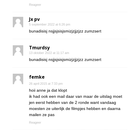
Reageer
Jx pv
5 september 2022 at 6:26 pm
bunadisisj nsjjsjsisjsmizjzjjzjzz zumzsert
Tmurdsy
13 oktober 2022 at 11:17 am
bunadisisj nsjjsjsisjsmizjzjjzjzz zumzsert
femke
26 april 2015 at 7:33 pm
hoii anne ja dat klopt
ik had ook een mail daar van maar de uitslag moet
jen eerst hebben van de 2 ronde want vandaag
moesten ze uiterlijk de filmpjes hebben en daarna
mailen ze pas
Reageer