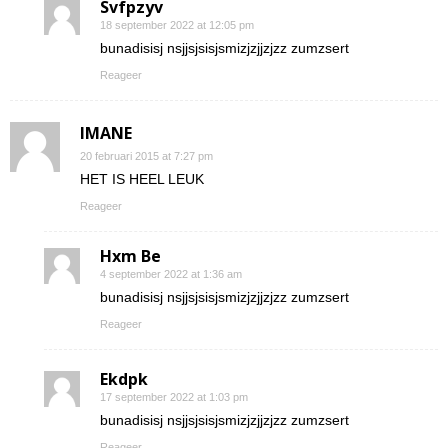
Svfpzyv
18 september 2022 at 12:05 pm
bunadisisj nsjjsjsisjsmizjzjjzjzz zumzsert
Reageer
IMANE
20 februari 2015 at 7:27 pm
HET IS HEEL LEUK
Reageer
Hxm Be
4 september 2022 at 1:36 am
bunadisisj nsjjsjsisjsmizjzjjzjzz zumzsert
Reageer
Ekdpk
17 september 2022 at 1:03 pm
bunadisisj nsjjsjsisjsmizjzjjzjzz zumzsert
Reageer