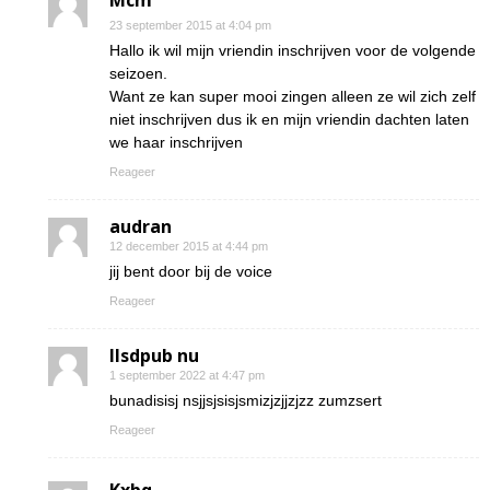
Mcm
23 september 2015 at 4:04 pm
Hallo ik wil mijn vriendin inschrijven voor de volgende
seizoen.
Want ze kan super mooi zingen alleen ze wil zich zelf
niet inschrijven dus ik en mijn vriendin dachten laten
we haar inschrijven
Reageer
audran
12 december 2015 at 4:44 pm
jij bent door bij de voice
Reageer
Ilsdpub nu
1 september 2022 at 4:47 pm
bunadisisj nsjjsjsisjsmizjzjjzjzz zumzsert
Reageer