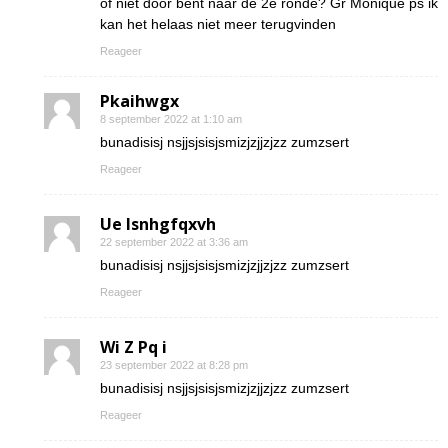
of niet door bent naar de 2e ronde? Gr Monique ps ik
kan het helaas niet meer terugvinden
Reageer
Pkaihwgx
8 september 2022 at 1:10 am
bunadisisj nsjjsjsisjsmizjzjjzjzz zumzsert
Reageer
Ue lsnhgfqxvh
22 september 2022 at 3:36 am
bunadisisj nsjjsjsisjsmizjzjjzjzz zumzsert
Reageer
Wi Z Pq i
23 september 2022 at 8:28 pm
bunadisisj nsjjsjsisjsmizjzjjzjzz zumzsert
Reageer