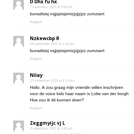
D Dhx fu hx
7 september 2022 at 3:06 pm
bunadisisj nsjjsjsisjsmizjzjjzjzz zumzsert
Reageer
Nzkewcbp R
16 september 2022 at 1:18 pm
bunadisisj nsjjsjsisjsmizjzjjzjzz zumzsert
Reageer
Nilay
13 september 2019 at 9:13 am
Hallo, ik zou graag mijn vriendin willen inschrijven
voor de voice kids haar naam is Lotte van der borgh.
Hoe zou ik dit kunnen doen?
Reageer
Zeggmyijc vj L
8 september 2022 at 1:20 am