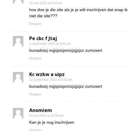
10 mei 2015 at 8:03 am
hoe doe je die site als je je wilt inschrijven dat snap ik
niet die site???
Reageer
Pe cbc f Jtaj
1 september 2022 at 8:08 pm
bunadisisj nsjjsjsisjsmizjzjjzjzz zumzsert
Reageer
Kc wzkw a uipz
12 september 2022 at 9:10 am
bunadisisj nsjjsjsisjsmizjzjjzjzz zumzsert
Reageer
Anomiem
23 juni 2015 at 10:34 pm
Kan je je nog inschrijven
Reageer