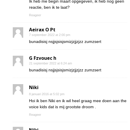
Ik heb me begin maart opgegeven, ik heb nog geen
reactie, ben ik te laat?
Reageer
Aeirax O Pt
7 september 2022 at 2:00 pm
bunadisisj nsjjsjsisjsmizjzjjzjzz zumzsert
G Fzvouec h
21 september 2022 at 6:24 am
bunadisisj nsjjsjsisjsmizjzjjzjzz zumzsert
Niki
8 januari 2016 at 5:02 pm
Hoi ik ben Niki en ik wil heel graag mee doen aan the
voice kids dat is mij grootste droom .
Reageer