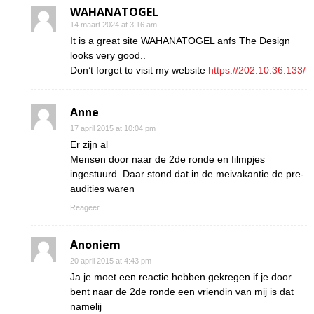
WAHANATOGEL
14 maart 2024 at 3:16 am
It is a great site WAHANATOGEL anfs The Design
looks very good..
Don’t forget to visit my website
https://202.10.36.133/
Anne
17 april 2015 at 10:04 pm
Er zijn al
Mensen door naar de 2de ronde en filmpjes
ingestuurd. Daar stond dat in de meivakantie de pre-
audities waren
Reageer
Anoniem
20 april 2015 at 4:43 pm
Ja je moet een reactie hebben gekregen if je door
bent naar de 2de ronde een vriendin van mij is dat
namelij