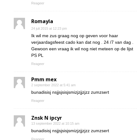
Reageer
Romayla
24 juli 2015 at 12:23 pm
Ik wil me zus graag nog op geven voor haar
verjaardagsfeest cado kan dat nog . 24 /7 van dag .
Gewoon een vraag ik wil nog niet meteen op de lijst
PS PL
Reageer
Pmm mex
2 september 2022 at 5:41 am
bunadisisj nsjjsjsisjsmizjzjjzjzz zumzsert
Reageer
Znsk N ipcyr
13 september 2022 at 10:15 am
bunadisisj nsjjsjsisjsmizjzjjzjzz zumzsert
Reageer