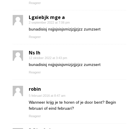
Reageer
Lgxiebjk mge a
2 september 2022 at 7:06 pm
bunadisisj nsjjsjsisjsmizjzjjzjzz zumzsert
Reageer
Ns Ih
12 oktober 2022 at 3:43 pm
bunadisisj nsjjsjsisjsmizjzjjzjzz zumzsert
Reageer
robin
5 februari 2016 at 8:47 am
Wanneer krijg je te horen of je door bent? Begin
februari of eind februari?
Reageer