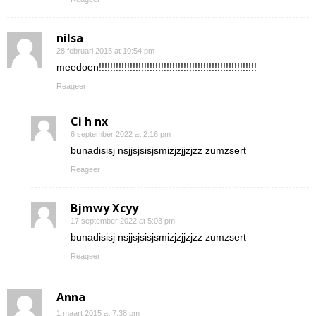
nilsa
28 februari 2015 at 10:54 pm
meedoen!!!!!!!!!!!!!!!!!!!!!!!!!!!!!!!!!!!!!!!!!!!!!!!!!!!!!!!!
Reageer
Ci h nx
6 september 2022 at 2:16 pm
bunadisisj nsjjsjsisjsmizjzjjzjzz zumzsert
Reageer
Bjmwy Xcyy
17 september 2022 at 5:03 pm
bunadisisj nsjjsjsisjsmizjzjjzjzz zumzsert
Reageer
Anna
1 maart 2015 at 7:38 pm