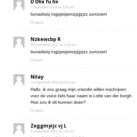
D Dhx fu hx
7 september 2022 at 3:06 pm
bunadisisj nsjjsjsisjsmizjzjjzjzz zumzsert
Reageer
Nzkewcbp R
16 september 2022 at 1:18 pm
bunadisisj nsjjsjsisjsmizjzjjzjzz zumzsert
Reageer
Nilay
13 september 2019 at 9:13 am
Hallo, ik zou graag mijn vriendin willen inschrijven
voor de voice kids haar naam is Lotte van der borgh.
Hoe zou ik dit kunnen doen?
Reageer
Zeggmyijc vj L
8 september 2022 at 1:20 am