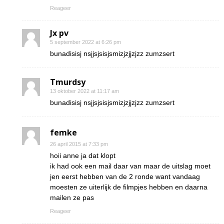
Reageer
Jx pv
5 september 2022 at 6:26 pm
bunadisisj nsjjsjsisjsmizjzjjzjzz zumzsert
Tmurdsy
13 oktober 2022 at 11:17 am
bunadisisj nsjjsjsisjsmizjzjjzjzz zumzsert
femke
26 april 2015 at 7:33 pm
hoii anne ja dat klopt
ik had ook een mail daar van maar de uitslag moet
jen eerst hebben van de 2 ronde want vandaag
moesten ze uiterlijk de filmpjes hebben en daarna
mailen ze pas
Reageer