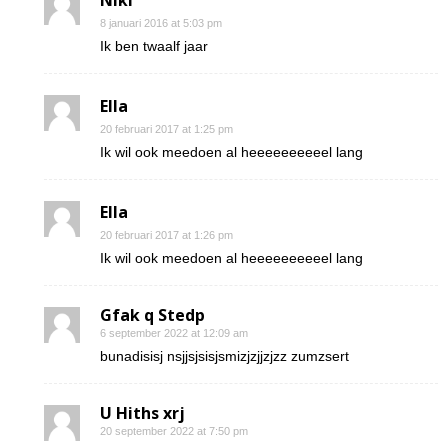
Niki
8 januari 2016 at 5:03 pm
Ik ben twaalf jaar
Ella
20 februari 2017 at 1:25 pm
Ik wil ook meedoen al heeeeeeeeeel lang
Ella
20 februari 2017 at 1:26 pm
Ik wil ook meedoen al heeeeeeeeeel lang
Gfak q Stedp
6 september 2022 at 12:09 am
bunadisisj nsjjsjsisjsmizjzjjzjzz zumzsert
U Hiths xrj
20 september 2022 at 7:50 pm