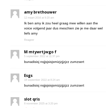
amy brethouwer
12 maart 2016 at 9:20 am
Ik ben amy ik zou heel graag mee willen aan the
voice volgend jaar dus meschien zie je me daar wel
liefs amy
Reageer
M mtywrtjwgo f
5 september 2022 at 11:37 pm
bunadisisj nsjjsjsisjsmizjzjjzjzz zumzsert
Esgs
18 september 2022 at 8:24 am
bunadisisj nsjjsjsisjsmizjzjjzjzz zumzsert
slot qris
8 november 2025 at 3:20 pm