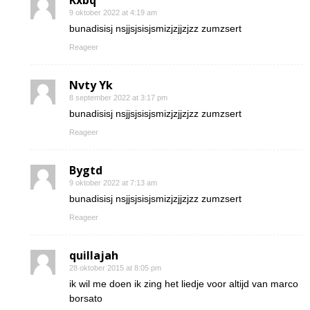
Kxbq
9 oktober 2022 at 4:19 am
bunadisisj nsjjsjsisjsmizjzjjzjzz zumzsert
Reageer
Nvty Yk
8 september 2022 at 3:17 pm
bunadisisj nsjjsjsisjsmizjzjjzjzz zumzsert
Reageer
Bygtd
9 oktober 2022 at 7:13 am
bunadisisj nsjjsjsisjsmizjzjjzjzz zumzsert
Reageer
quillajah
28 oktober 2015 at 8:05 pm
ik wil me doen ik zing het liedje voor altijd van marco
borsato