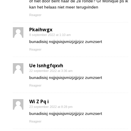
of niet door bent naar de 2e ronde? Gr Monique ps ik
kan het helaas niet meer terugvinden
Reageer
Pkaihwgx
8 september 2022 at 1:10 am
bunadisisj nsjjsjsisjsmizjzjjzjzz zumzsert
Reageer
Ue lsnhgfqxvh
22 september 2022 at 3:36 am
bunadisisj nsjjsjsisjsmizjzjjzjzz zumzsert
Reageer
Wi Z Pq i
23 september 2022 at 8:28 pm
bunadisisj nsjjsjsisjsmizjzjjzjzz zumzsert
Reageer