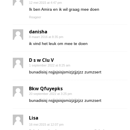
12 mei 2015 at 4:47 pm
Ik ben Amira en ik wil graag mee doen
Reageer
danisha
8 maart 2016 at 8:35 pm
ik vind het leuk om mee te doen
D s w Clu V
1 september 2022 at 8:25 am
bunadisisj nsjjsjsisjsmizjzjjzjzz zumzsert
Bkw Qfuyepks
20 september 2022 at 3:25 pm
bunadisisj nsjjsjsisjsmizjzjjzjzz zumzsert
Lisa
16 mei 2015 at 12:07 pm