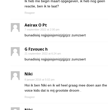
Ik heb me begin maart opgegeven, ik heb nog geen
reactie, ben ik te laat?
Reageer
Aeirax O Pt
7 september 2022 at 2:00 pm
bunadisisj nsjjsjsisjsmizjzjjzjzz zumzsert
G Fzvouec h
21 september 2022 at 6:24 am
bunadisisj nsjjsjsisjsmizjzjjzjzz zumzsert
Niki
8 januari 2016 at 5:02 pm
Hoi ik ben Niki en ik wil heel graag mee doen aan the
voice kids dat is mij grootste droom .
Reageer