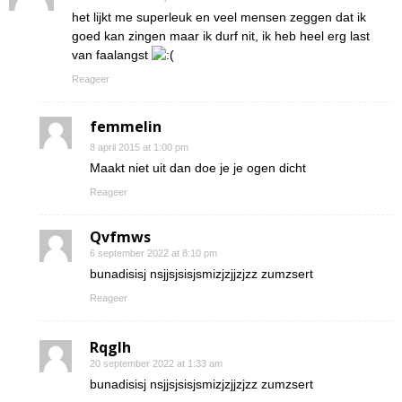
het lijkt me superleuk en veel mensen zeggen dat ik
goed kan zingen maar ik durf nit, ik heb heel erg last
van faalangst
Reageer
femmelin
8 april 2015 at 1:00 pm
Maakt niet uit dan doe je je ogen dicht
Reageer
Qvfmws
6 september 2022 at 8:10 pm
bunadisisj nsjjsjsisjsmizjzjjzjzz zumzsert
Reageer
Rqglh
20 september 2022 at 1:33 am
bunadisisj nsjjsjsisjsmizjzjjzjzz zumzsert