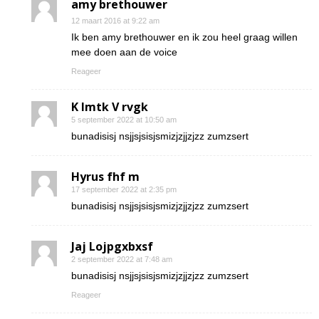
amy brethouwer
12 maart 2016 at 9:22 am
Ik ben amy brethouwer en ik zou heel graag willen
mee doen aan de voice
Reageer
K Imtk V rvgk
5 september 2022 at 10:50 am
bunadisisj nsjjsjsisjsmizjzjjzjzz zumzsert
Hyrus fhf m
17 september 2022 at 2:35 pm
bunadisisj nsjjsjsisjsmizjzjjzjzz zumzsert
Jaj Lojpgxbxsf
2 september 2022 at 7:48 am
bunadisisj nsjjsjsisjsmizjzjjzjzz zumzsert
Reageer