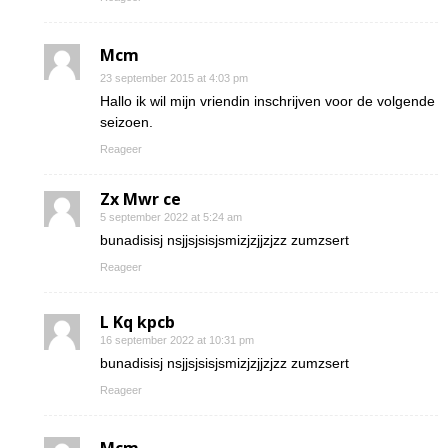
Mcm
23 september 2015 at 4:03 pm
Hallo ik wil mijn vriendin inschrijven voor de volgende
seizoen.
Reageer
Zx Mwr ce
5 september 2022 at 5:24 am
bunadisisj nsjjsjsisjsmizjzjjzjzz zumzsert
Reageer
L Kq kpcb
16 september 2022 at 10:31 pm
bunadisisj nsjjsjsisjsmizjzjjzjzz zumzsert
Reageer