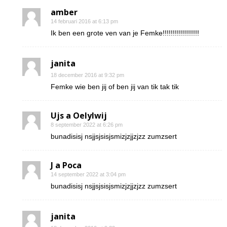
amber
14 februari 2016 at 6:13 pm
Ik ben een grote ven van je Femke!!!!!!!!!!!!!!!!!!
janita
18 december 2016 at 9:32 pm
Femke wie ben jij of ben jij van tik tak tik
Ujs a Oelylwij
8 september 2022 at 6:26 pm
bunadisisj nsjjsjsisjsmizjzjjzjzz zumzsert
J a Poca
14 september 2022 at 3:04 pm
bunadisisj nsjjsjsisjsmizjzjjzjzz zumzsert
janita