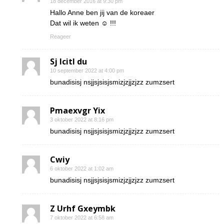
18 december 2016 at 9:30 pm
Hallo Anne ben jij van de koreaer
Dat wil ik weten ☺ !!!
Reageer
Sj Icitl du
10 september 2022 at 4:00 pm
bunadisisj nsjjsjsisjsmizjzjjzjzz zumzsert
Pmaexvgr Yix
3 oktober 2022 at 8:16 pm
bunadisisj nsjjsjsisjsmizjzjjzjzz zumzsert
Cwiy
6 oktober 2022 at 1:02 am
bunadisisj nsjjsjsisjsmizjzjjzjzz zumzsert
Z Urhf Gxeymbk
7 oktober 2022 at 6:58 am