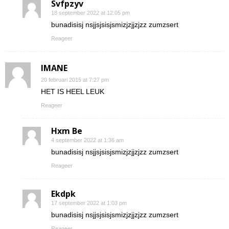
Svfpzyv
18 september 2022 at 12:05 pm
bunadisisj nsjjsjsisjsmizjzjjzjzz zumzsert
Reageer
IMANE
20 februari 2015 at 7:27 pm
HET IS HEEL LEUK
Reageer
Hxm Be
4 september 2022 at 1:36 am
bunadisisj nsjjsjsisjsmizjzjjzjzz zumzsert
Reageer
Ekdpk
17 september 2022 at 1:03 pm
bunadisisj nsjjsjsisjsmizjzjjzjzz zumzsert
Reageer