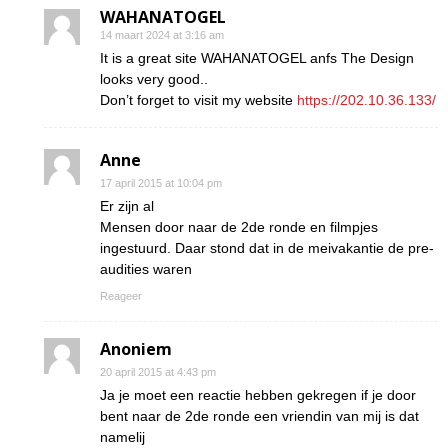
WAHANATOGEL
14 maart 2024 at 3:16 am
It is a great site WAHANATOGEL anfs The Design
looks very good..
Don’t forget to visit my website
https://202.10.36.133/
Anne
17 april 2015 at 10:04 pm
Er zijn al
Mensen door naar de 2de ronde en filmpjes
ingestuurd. Daar stond dat in de meivakantie de pre-
audities waren
Reageer
Anoniem
20 april 2015 at 4:43 pm
Ja je moet een reactie hebben gekregen if je door
bent naar de 2de ronde een vriendin van mij is dat
namelij