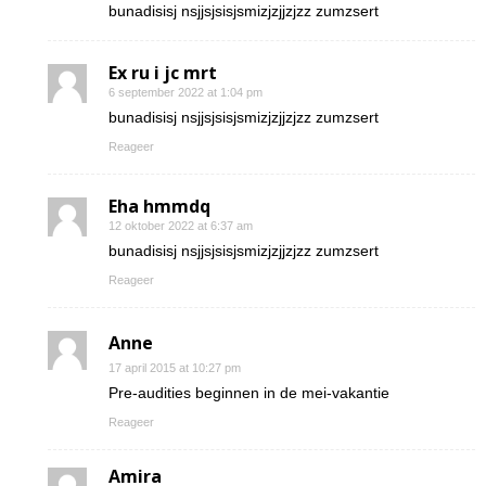
bunadisisj nsjjsjsisjsmizjzjjzjzz zumzsert
Ex ru i jc mrt
6 september 2022 at 1:04 pm
bunadisisj nsjjsjsisjsmizjzjjzjzz zumzsert
Reageer
Eha hmmdq
12 oktober 2022 at 6:37 am
bunadisisj nsjjsjsisjsmizjzjjzjzz zumzsert
Reageer
Anne
17 april 2015 at 10:27 pm
Pre-audities beginnen in de mei-vakantie
Reageer
Amira