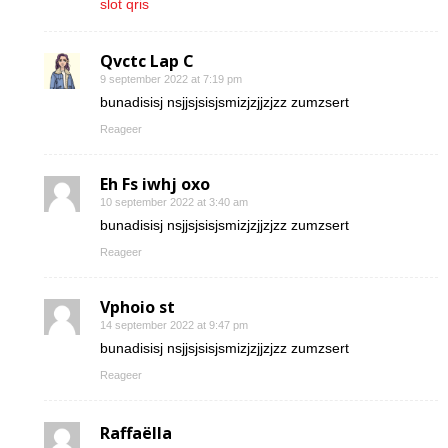
slot qris
Qvctc Lap C
9 september 2022 at 7:19 pm
bunadisisj nsjjsjsisjsmizjzjjzjzz zumzsert
Reageer
Eh Fs iwhj oxo
10 september 2022 at 3:40 am
bunadisisj nsjjsjsisjsmizjzjjzjzz zumzsert
Reageer
Vphoio st
14 september 2022 at 9:47 pm
bunadisisj nsjjsjsisjsmizjzjjzjzz zumzsert
Reageer
Raffaëlla