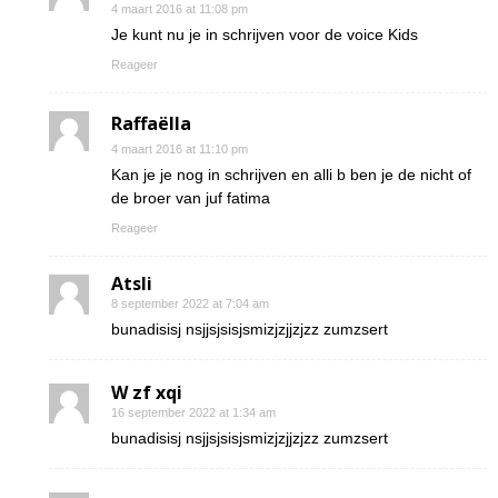
4 maart 2016 at 11:08 pm
Je kunt nu je in schrijven voor de voice Kids
Reageer
Raffaëlla
4 maart 2016 at 11:10 pm
Kan je je nog in schrijven en alli b ben je de nicht of
de broer van juf fatima
Reageer
Atsli
8 september 2022 at 7:04 am
bunadisisj nsjjsjsisjsmizjzjjzjzz zumzsert
W zf xqi
16 september 2022 at 1:34 am
bunadisisj nsjjsjsisjsmizjzjjzjzz zumzsert