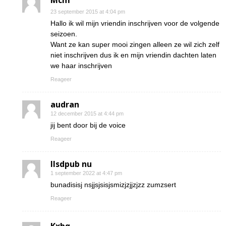
Mcm
23 september 2015 at 4:04 pm
Hallo ik wil mijn vriendin inschrijven voor de volgende
seizoen.
Want ze kan super mooi zingen alleen ze wil zich zelf
niet inschrijven dus ik en mijn vriendin dachten laten
we haar inschrijven
Reageer
audran
12 december 2015 at 4:44 pm
jij bent door bij de voice
Reageer
Ilsdpub nu
1 september 2022 at 4:47 pm
bunadisisj nsjjsjsisjsmizjzjjzjzz zumzsert
Reageer