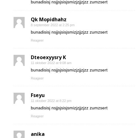
bunadisisj nsjjsjsisjsmizjzjjzjzz zumzsert
Qk Mopidhahz
8 september 2022 at 2:25 pm
bunadisisj nsjjsjsisjsmizjzjjzjzz zumzsert
Reageer
Dteoexyysry K
11 oktober 2022 at 9:08 am
bunadisisj nsjjsjsisjsmizjzjjzjzz zumzsert
Reageer
Fseyu
11 oktober 2022 at 8:22 pm
bunadisisj nsjjsjsisjsmizjzjjzjzz zumzsert
Reageer
anika