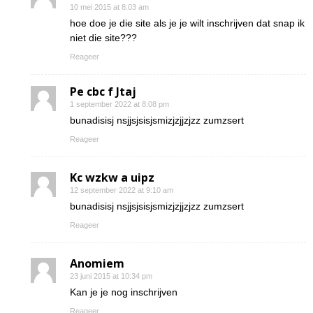
10 mei 2015 at 8:03 am
hoe doe je die site als je je wilt inschrijven dat snap ik
niet die site???
Reageer
Pe cbc f Jtaj
1 september 2022 at 8:08 pm
bunadisisj nsjjsjsisjsmizjzjjzjzz zumzsert
Reageer
Kc wzkw a uipz
12 september 2022 at 9:10 am
bunadisisj nsjjsjsisjsmizjzjjzjzz zumzsert
Reageer
Anomiem
23 juni 2015 at 10:34 pm
Kan je je nog inschrijven
Reageer