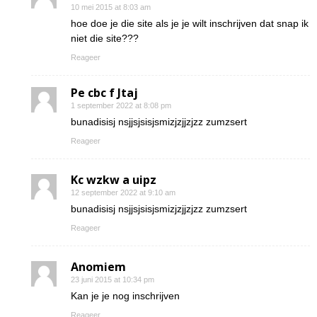
10 mei 2015 at 8:03 am
hoe doe je die site als je je wilt inschrijven dat snap ik
niet die site???
Reageer
Pe cbc f Jtaj
1 september 2022 at 8:08 pm
bunadisisj nsjjsjsisjsmizjzjjzjzz zumzsert
Reageer
Kc wzkw a uipz
12 september 2022 at 9:10 am
bunadisisj nsjjsjsisjsmizjzjjzjzz zumzsert
Reageer
Anomiem
23 juni 2015 at 10:34 pm
Kan je je nog inschrijven
Reageer