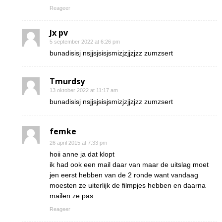
Reageer
Jx pv
5 september 2022 at 6:26 pm
bunadisisj nsjjsjsisjsmizjzjjzjzz zumzsert
Tmurdsy
13 oktober 2022 at 11:17 am
bunadisisj nsjjsjsisjsmizjzjjzjzz zumzsert
femke
26 april 2015 at 7:33 pm
hoii anne ja dat klopt
ik had ook een mail daar van maar de uitslag moet
jen eerst hebben van de 2 ronde want vandaag
moesten ze uiterlijk de filmpjes hebben en daarna
mailen ze pas
Reageer