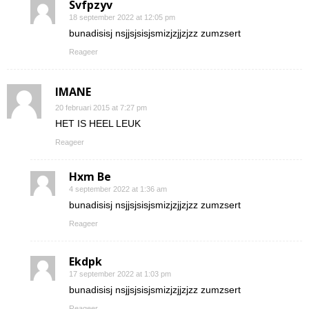
Svfpzyv
18 september 2022 at 12:05 pm
bunadisisj nsjjsjsisjsmizjzjjzjzz zumzsert
Reageer
IMANE
20 februari 2015 at 7:27 pm
HET IS HEEL LEUK
Reageer
Hxm Be
4 september 2022 at 1:36 am
bunadisisj nsjjsjsisjsmizjzjjzjzz zumzsert
Reageer
Ekdpk
17 september 2022 at 1:03 pm
bunadisisj nsjjsjsisjsmizjzjjzjzz zumzsert
Reageer