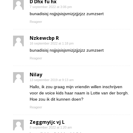
D Dhx fu hx
7 september 2022 at 3:06 pm
bunadisisj nsjjsjsisjsmizjzjjzjzz zumzsert
Reageer
Nzkewcbp R
16 september 2022 at 1:18 pm
bunadisisj nsjjsjsisjsmizjzjjzjzz zumzsert
Reageer
Nilay
13 september 2019 at 9:13 am
Hallo, ik zou graag mijn vriendin willen inschrijven
voor de voice kids haar naam is Lotte van der borgh.
Hoe zou ik dit kunnen doen?
Reageer
Zeggmyijc vj L
8 september 2022 at 1:20 am