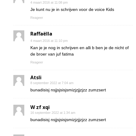
4 maart 2016 at 11:08 pm
Je kunt nu je in schrijven voor de voice Kids
Reageer
Raffaëlla
4 maart 2016 at 11:10 pm
Kan je je nog in schrijven en alli b ben je de nicht of
de broer van juf fatima
Reageer
Atsli
8 september 2022 at 7:04 am
bunadisisj nsjjsjsisjsmizjzjjzjzz zumzsert
W zf xqi
16 september 2022 at 1:34 am
bunadisisj nsjjsjsisjsmizjzjjzjzz zumzsert