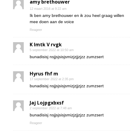
amy brethouwer
12 maart 2016 at 9:22 am
Ik ben amy brethouwer en ik zou heel graag willen
mee doen aan de voice
Reageer
K Imtk V rvgk
5 september 2022 at 10:50 am
bunadisisj nsjjsjsisjsmizjzjjzjzz zumzsert
Hyrus fhf m
17 september 2022 at 2:35 pm
bunadisisj nsjjsjsisjsmizjzjjzjzz zumzsert
Jaj Lojpgxbxsf
2 september 2022 at 7:48 am
bunadisisj nsjjsjsisjsmizjzjjzjzz zumzsert
Reageer