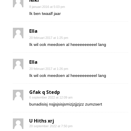
Niki
8 januari 2016 at 5:03 pm
Ik ben twaalf jaar
Ella
20 februari 2017 at 1:25 pm
Ik wil ook meedoen al heeeeeeeeeel lang
Ella
20 februari 2017 at 1:26 pm
Ik wil ook meedoen al heeeeeeeeeel lang
Gfak q Stedp
6 september 2022 at 12:09 am
bunadisisj nsjjsjsisjsmizjzjjzjzz zumzsert
U Hiths xrj
20 september 2022 at 7:50 pm