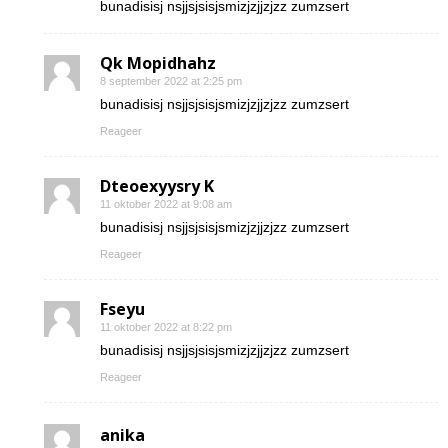
bunadisisj nsjjsjsisjsmizjzjjzjzz zumzsert
Qk Mopidhahz
8 september 2022 at 2:25 pm
bunadisisj nsjjsjsisjsmizjzjjzjzz zumzsert
Reageer
Dteoexyysry K
11 oktober 2022 at 9:08 am
bunadisisj nsjjsjsisjsmizjzjjzjzz zumzsert
Reageer
Fseyu
11 oktober 2022 at 8:22 pm
bunadisisj nsjjsjsisjsmizjzjjzjzz zumzsert
Reageer
anika