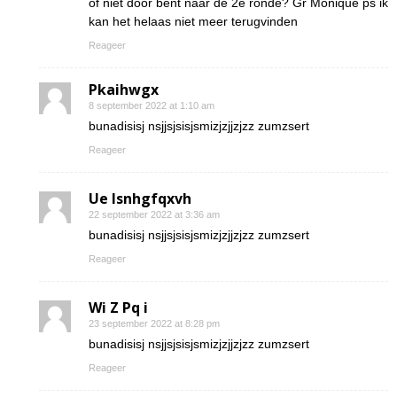
of niet door bent naar de 2e ronde? Gr Monique ps ik
kan het helaas niet meer terugvinden
Reageer
Pkaihwgx
8 september 2022 at 1:10 am
bunadisisj nsjjsjsisjsmizjzjjzjzz zumzsert
Reageer
Ue lsnhgfqxvh
22 september 2022 at 3:36 am
bunadisisj nsjjsjsisjsmizjzjjzjzz zumzsert
Reageer
Wi Z Pq i
23 september 2022 at 8:28 pm
bunadisisj nsjjsjsisjsmizjzjjzjzz zumzsert
Reageer