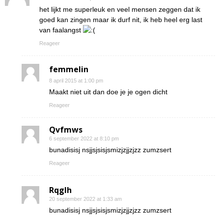
het lijkt me superleuk en veel mensen zeggen dat ik
goed kan zingen maar ik durf nit, ik heb heel erg last
van faalangst
Reageer
femmelin
8 april 2015 at 1:00 pm
Maakt niet uit dan doe je je ogen dicht
Reageer
Qvfmws
6 september 2022 at 8:10 pm
bunadisisj nsjjsjsisjsmizjzjjzjzz zumzsert
Reageer
Rqglh
20 september 2022 at 1:33 am
bunadisisj nsjjsjsisjsmizjzjjzjzz zumzsert