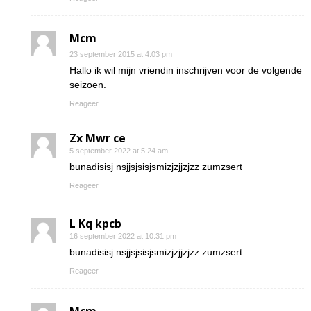
Mcm
23 september 2015 at 4:03 pm
Hallo ik wil mijn vriendin inschrijven voor de volgende
seizoen.
Reageer
Zx Mwr ce
5 september 2022 at 5:24 am
bunadisisj nsjjsjsisjsmizjzjjzjzz zumzsert
Reageer
L Kq kpcb
16 september 2022 at 10:31 pm
bunadisisj nsjjsjsisjsmizjzjjzjzz zumzsert
Reageer