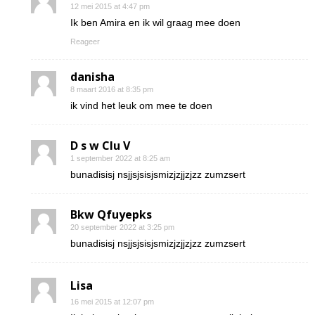
12 mei 2015 at 4:47 pm
Ik ben Amira en ik wil graag mee doen
Reageer
danisha
8 maart 2016 at 8:35 pm
ik vind het leuk om mee te doen
D s w Clu V
1 september 2022 at 8:25 am
bunadisisj nsjjsjsisjsmizjzjjzjzz zumzsert
Bkw Qfuyepks
20 september 2022 at 3:25 pm
bunadisisj nsjjsjsisjsmizjzjjzjzz zumzsert
Lisa
16 mei 2015 at 12:07 pm