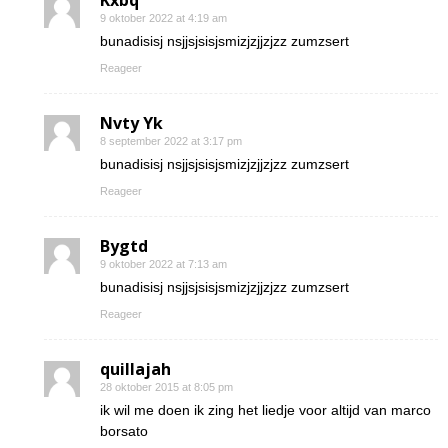
Kxbq
9 oktober 2022 at 4:19 am
bunadisisj nsjjsjsisjsmizjzjjzjzz zumzsert
Reageer
Nvty Yk
8 september 2022 at 3:17 pm
bunadisisj nsjjsjsisjsmizjzjjzjzz zumzsert
Reageer
Bygtd
9 oktober 2022 at 7:13 am
bunadisisj nsjjsjsisjsmizjzjjzjzz zumzsert
Reageer
quillajah
28 oktober 2015 at 8:05 pm
ik wil me doen ik zing het liedje voor altijd van marco
borsato