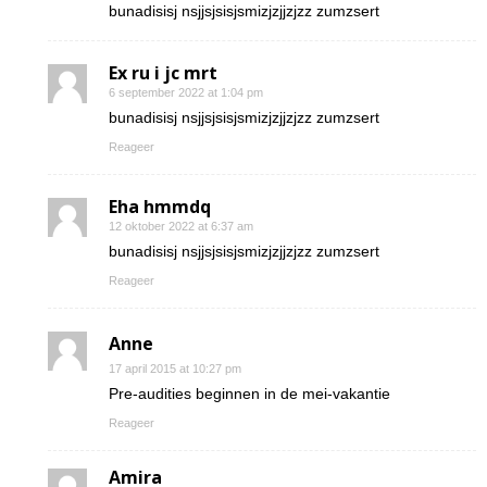
bunadisisj nsjjsjsisjsmizjzjjzjzz zumzsert
Ex ru i jc mrt
6 september 2022 at 1:04 pm
bunadisisj nsjjsjsisjsmizjzjjzjzz zumzsert
Reageer
Eha hmmdq
12 oktober 2022 at 6:37 am
bunadisisj nsjjsjsisjsmizjzjjzjzz zumzsert
Reageer
Anne
17 april 2015 at 10:27 pm
Pre-audities beginnen in de mei-vakantie
Reageer
Amira