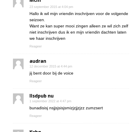
Mcm
23 september 2015 at 4:04 pm
Hallo ik wil mijn vriendin inschrijven voor de volgende
seizoen.
Want ze kan super mooi zingen alleen ze wil zich zelf
niet inschrijven dus ik en mijn vriendin dachten laten
we haar inschrijven
Reageer
audran
12 december 2015 at 4:44 pm
jij bent door bij de voice
Reageer
Ilsdpub nu
1 september 2022 at 4:47 pm
bunadisisj nsjjsjsisjsmizjzjjzjzz zumzsert
Reageer