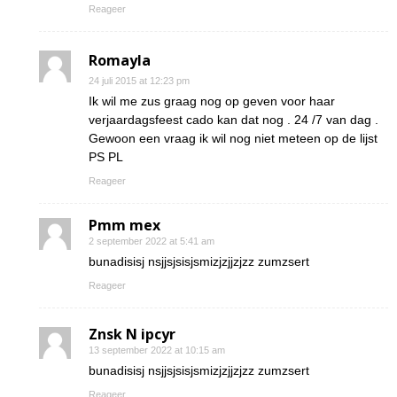
Reageer
Romayla
24 juli 2015 at 12:23 pm
Ik wil me zus graag nog op geven voor haar
verjaardagsfeest cado kan dat nog . 24 /7 van dag .
Gewoon een vraag ik wil nog niet meteen op de lijst
PS PL
Reageer
Pmm mex
2 september 2022 at 5:41 am
bunadisisj nsjjsjsisjsmizjzjjzjzz zumzsert
Reageer
Znsk N ipcyr
13 september 2022 at 10:15 am
bunadisisj nsjjsjsisjsmizjzjjzjzz zumzsert
Reageer