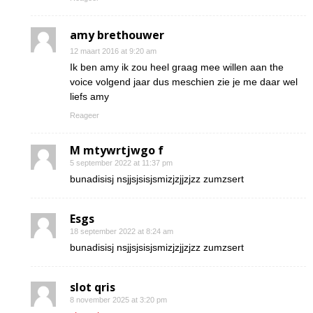
amy brethouwer
12 maart 2016 at 9:20 am
Ik ben amy ik zou heel graag mee willen aan the
voice volgend jaar dus meschien zie je me daar wel
liefs amy
Reageer
M mtywrtjwgo f
5 september 2022 at 11:37 pm
bunadisisj nsjjsjsisjsmizjzjjzjzz zumzsert
Esgs
18 september 2022 at 8:24 am
bunadisisj nsjjsjsisjsmizjzjjzjzz zumzsert
slot qris
8 november 2025 at 3:20 pm