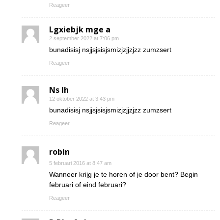
Reageer
Lgxiebjk mge a
2 september 2022 at 7:06 pm
bunadisisj nsjjsjsisjsmizjzjjzjzz zumzsert
Reageer
Ns Ih
12 oktober 2022 at 3:43 pm
bunadisisj nsjjsjsisjsmizjzjjzjzz zumzsert
Reageer
robin
5 februari 2016 at 8:47 am
Wanneer krijg je te horen of je door bent? Begin
februari of eind februari?
Reageer