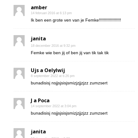
amber
14 februari 2016 at 6:13 pm
Ik ben een grote ven van je Femke!!!!!!!!!!!!!!!!!!
janita
18 december 2016 at 9:32 pm
Femke wie ben jij of ben jij van tik tak tik
Ujs a Oelylwij
8 september 2022 at 6:26 pm
bunadisisj nsjjsjsisjsmizjzjjzjzz zumzsert
J a Poca
14 september 2022 at 3:04 pm
bunadisisj nsjjsjsisjsmizjzjjzjzz zumzsert
janita