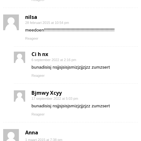
nilsa
28 februari 2015 at 10:54 pm
meedoen!!!!!!!!!!!!!!!!!!!!!!!!!!!!!!!!!!!!!!!!!!!!!!!!!!!!!!!!
Reageer
Ci h nx
6 september 2022 at 2:16 pm
bunadisisj nsjjsjsisjsmizjzjjzjzz zumzsert
Reageer
Bjmwy Xcyy
17 september 2022 at 5:03 pm
bunadisisj nsjjsjsisjsmizjzjjzjzz zumzsert
Reageer
Anna
1 maart 2015 at 7:38 pm