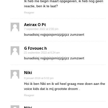
Ik heb me begin maart opgegeven, ik heb nog geen
reactie, ben ik te laat?
Reageer
Aeirax O Pt
7 september 2022 at 2:00 pm
bunadisisj nsjjsjsisjsmizjzjjzjzz zumzsert
G Fzvouec h
21 september 2022 at 6:24 am
bunadisisj nsjjsjsisjsmizjzjjzjzz zumzsert
Niki
8 januari 2016 at 5:02 pm
Hoi ik ben Niki en ik wil heel graag mee doen aan the
voice kids dat is mij grootste droom .
Reageer