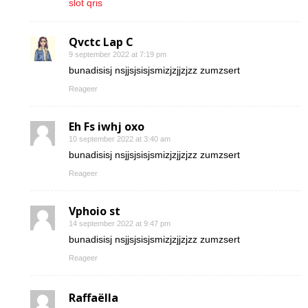
slot qris
Qvctc Lap C
9 september 2022 at 7:19 pm
bunadisisj nsjjsjsisjsmizjzjjzjzz zumzsert
Reageer
Eh Fs iwhj oxo
10 september 2022 at 3:40 am
bunadisisj nsjjsjsisjsmizjzjjzjzz zumzsert
Reageer
Vphoio st
14 september 2022 at 9:47 pm
bunadisisj nsjjsjsisjsmizjzjjzjzz zumzsert
Reageer
Raffaëlla