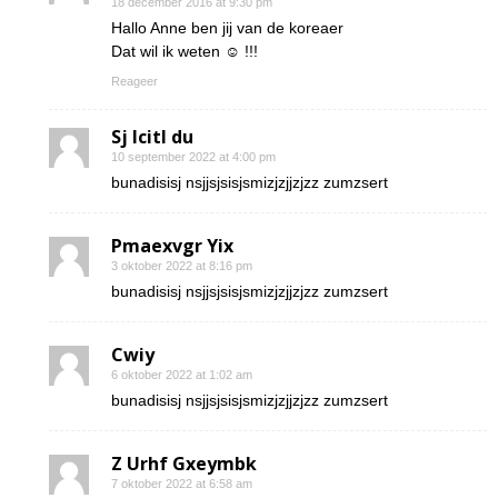
18 december 2016 at 9:30 pm
Hallo Anne ben jij van de koreaer
Dat wil ik weten ☺ !!!
Reageer
Sj Icitl du
10 september 2022 at 4:00 pm
bunadisisj nsjjsjsisjsmizjzjjzjzz zumzsert
Pmaexvgr Yix
3 oktober 2022 at 8:16 pm
bunadisisj nsjjsjsisjsmizjzjjzjzz zumzsert
Cwiy
6 oktober 2022 at 1:02 am
bunadisisj nsjjsjsisjsmizjzjjzjzz zumzsert
Z Urhf Gxeymbk
7 oktober 2022 at 6:58 am