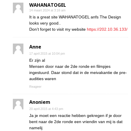
WAHANATOGEL
14 maart 2024 at 3:16 am
It is a great site WAHANATOGEL anfs The Design
looks very good..
Don’t forget to visit my website
https://202.10.36.133/
Anne
17 april 2015 at 10:04 pm
Er zijn al
Mensen door naar de 2de ronde en filmpjes
ingestuurd. Daar stond dat in de meivakantie de pre-
audities waren
Reageer
Anoniem
20 april 2015 at 4:43 pm
Ja je moet een reactie hebben gekregen if je door
bent naar de 2de ronde een vriendin van mij is dat
namelij