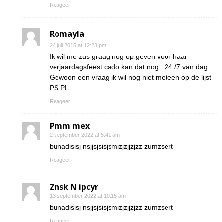
Reageer
Romayla
24 juli 2015 at 12:23 pm
Ik wil me zus graag nog op geven voor haar
verjaardagsfeest cado kan dat nog . 24 /7 van dag .
Gewoon een vraag ik wil nog niet meteen op de lijst
PS PL
Reageer
Pmm mex
2 september 2022 at 5:41 am
bunadisisj nsjjsjsisjsmizjzjjzjzz zumzsert
Reageer
Znsk N ipcyr
13 september 2022 at 10:15 am
bunadisisj nsjjsjsisjsmizjzjjzjzz zumzsert
Reageer