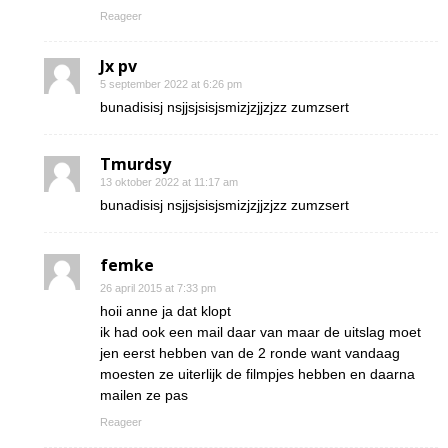
Reageer
Jx pv
5 september 2022 at 6:26 pm
bunadisisj nsjjsjsisjsmizjzjjzjzz zumzsert
Tmurdsy
13 oktober 2022 at 11:17 am
bunadisisj nsjjsjsisjsmizjzjjzjzz zumzsert
femke
26 april 2015 at 7:33 pm
hoii anne ja dat klopt
ik had ook een mail daar van maar de uitslag moet
jen eerst hebben van de 2 ronde want vandaag
moesten ze uiterlijk de filmpjes hebben en daarna
mailen ze pas
Reageer