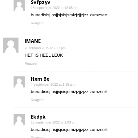
Svfpzyv
18 september 2022 at 12:05 pm
bunadisisj nsjjsjsisjsmizjzjjzjzz zumzsert
Reageer
IMANE
20 februari 2015 at 7:27 pm
HET IS HEEL LEUK
Reageer
Hxm Be
4 september 2022 at 1:36 am
bunadisisj nsjjsjsisjsmizjzjjzjzz zumzsert
Reageer
Ekdpk
17 september 2022 at 1:03 pm
bunadisisj nsjjsjsisjsmizjzjjzjzz zumzsert
Reageer