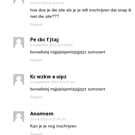
10 mei 2015 at 8:03 am
hoe doe je die site als je je wilt inschrijven dat snap ik
niet die site???
Reageer
Pe cbc f Jtaj
1 september 2022 at 8:08 pm
bunadisisj nsjjsjsisjsmizjzjjzjzz zumzsert
Reageer
Kc wzkw a uipz
12 september 2022 at 9:10 am
bunadisisj nsjjsjsisjsmizjzjjzjzz zumzsert
Reageer
Anomiem
23 juni 2015 at 10:34 pm
Kan je je nog inschrijven
Reageer