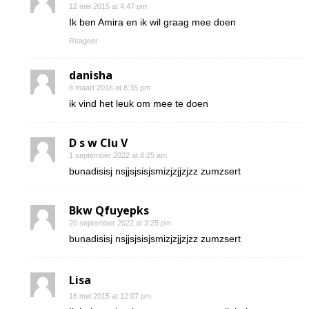
12 mei 2015 at 4:47 pm
Ik ben Amira en ik wil graag mee doen
Reageer
danisha
8 maart 2016 at 8:35 pm
ik vind het leuk om mee te doen
D s w Clu V
1 september 2022 at 8:25 am
bunadisisj nsjjsjsisjsmizjzjjzjzz zumzsert
Bkw Qfuyepks
20 september 2022 at 3:25 pm
bunadisisj nsjjsjsisjsmizjzjjzjzz zumzsert
Lisa
16 mei 2015 at 12:07 pm