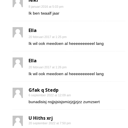
Niki
8 januari 2016 at 5:03 pm
Ik ben twaalf jaar
Ella
20 februari 2017 at 1:25 pm
Ik wil ook meedoen al heeeeeeeeeel lang
Ella
20 februari 2017 at 1:26 pm
Ik wil ook meedoen al heeeeeeeeeel lang
Gfak q Stedp
6 september 2022 at 12:09 am
bunadisisj nsjjsjsisjsmizjzjjzjzz zumzsert
U Hiths xrj
20 september 2022 at 7:50 pm