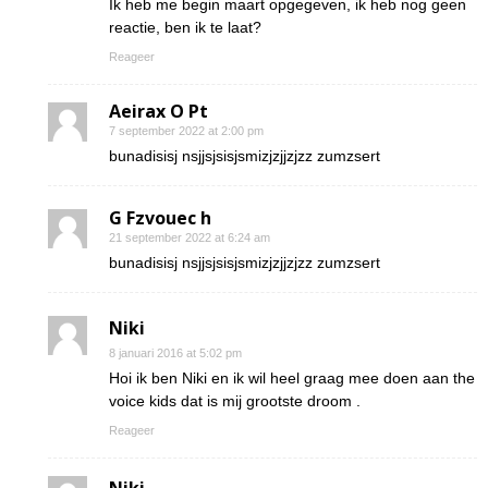
Ik heb me begin maart opgegeven, ik heb nog geen
reactie, ben ik te laat?
Reageer
Aeirax O Pt
7 september 2022 at 2:00 pm
bunadisisj nsjjsjsisjsmizjzjjzjzz zumzsert
G Fzvouec h
21 september 2022 at 6:24 am
bunadisisj nsjjsjsisjsmizjzjjzjzz zumzsert
Niki
8 januari 2016 at 5:02 pm
Hoi ik ben Niki en ik wil heel graag mee doen aan the
voice kids dat is mij grootste droom .
Reageer