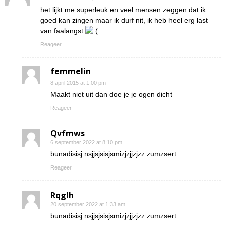
het lijkt me superleuk en veel mensen zeggen dat ik
goed kan zingen maar ik durf nit, ik heb heel erg last
van faalangst
Reageer
femmelin
8 april 2015 at 1:00 pm
Maakt niet uit dan doe je je ogen dicht
Reageer
Qvfmws
6 september 2022 at 8:10 pm
bunadisisj nsjjsjsisjsmizjzjjzjzz zumzsert
Reageer
Rqglh
20 september 2022 at 1:33 am
bunadisisj nsjjsjsisjsmizjzjjzjzz zumzsert