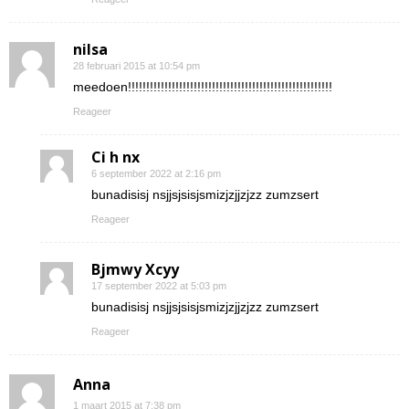
nilsa
28 februari 2015 at 10:54 pm
meedoen!!!!!!!!!!!!!!!!!!!!!!!!!!!!!!!!!!!!!!!!!!!!!!!!!!!!!!!!
Reageer
Ci h nx
6 september 2022 at 2:16 pm
bunadisisj nsjjsjsisjsmizjzjjzjzz zumzsert
Reageer
Bjmwy Xcyy
17 september 2022 at 5:03 pm
bunadisisj nsjjsjsisjsmizjzjjzjzz zumzsert
Reageer
Anna
1 maart 2015 at 7:38 pm