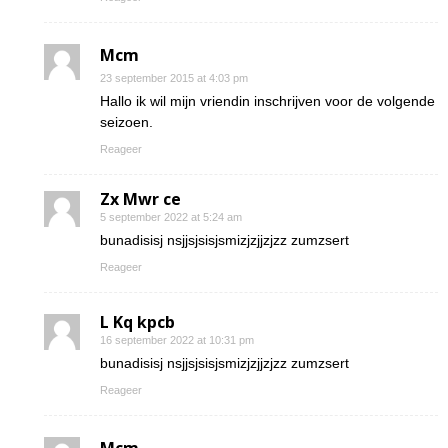
Mcm
23 september 2015 at 4:03 pm
Hallo ik wil mijn vriendin inschrijven voor de volgende
seizoen.
Reageer
Zx Mwr ce
5 september 2022 at 5:24 am
bunadisisj nsjjsjsisjsmizjzjjzjzz zumzsert
Reageer
L Kq kpcb
16 september 2022 at 10:31 pm
bunadisisj nsjjsjsisjsmizjzjjzjzz zumzsert
Reageer