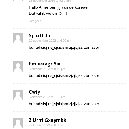
18 december 2016 at 9:30 pm
Hallo Anne ben jij van de koreaer
Dat wil ik weten ☺ !!!
Reageer
Sj Icitl du
10 september 2022 at 4:00 pm
bunadisisj nsjjsjsisjsmizjzjjzjzz zumzsert
Pmaexvgr Yix
3 oktober 2022 at 8:16 pm
bunadisisj nsjjsjsisjsmizjzjjzjzz zumzsert
Cwiy
6 oktober 2022 at 1:02 am
bunadisisj nsjjsjsisjsmizjzjjzjzz zumzsert
Z Urhf Gxeymbk
7 oktober 2022 at 6:58 am