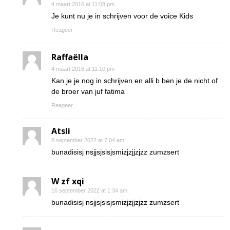
4 maart 2016 at 11:08 pm
Je kunt nu je in schrijven voor de voice Kids
Reageer
Raffaëlla
4 maart 2016 at 11:10 pm
Kan je je nog in schrijven en alli b ben je de nicht of
de broer van juf fatima
Reageer
Atsli
8 september 2022 at 7:04 am
bunadisisj nsjjsjsisjsmizjzjjzjzz zumzsert
W zf xqi
16 september 2022 at 1:34 am
bunadisisj nsjjsjsisjsmizjzjjzjzz zumzsert