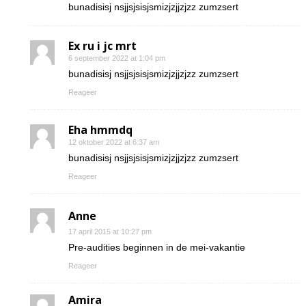
bunadisisj nsjjsjsisjsmizjzjjzjzz zumzsert
Ex ru i jc mrt
6 september 2022 at 1:04 pm
bunadisisj nsjjsjsisjsmizjzjjzjzz zumzsert
Reageer
Eha hmmdq
12 oktober 2022 at 6:37 am
bunadisisj nsjjsjsisjsmizjzjjzjzz zumzsert
Reageer
Anne
17 april 2015 at 10:27 pm
Pre-audities beginnen in de mei-vakantie
Reageer
Amira