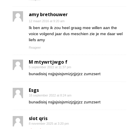
amy brethouwer
12 maart 2016 at 9:20 am
Ik ben amy ik zou heel graag mee willen aan the
voice volgend jaar dus meschien zie je me daar wel
liefs amy
Reageer
M mtywrtjwgo f
5 september 2022 at 11:37 pm
bunadisisj nsjjsjsisjsmizjzjjzjzz zumzsert
Esgs
18 september 2022 at 8:24 am
bunadisisj nsjjsjsisjsmizjzjjzjzz zumzsert
slot qris
8 november 2025 at 3:20 pm