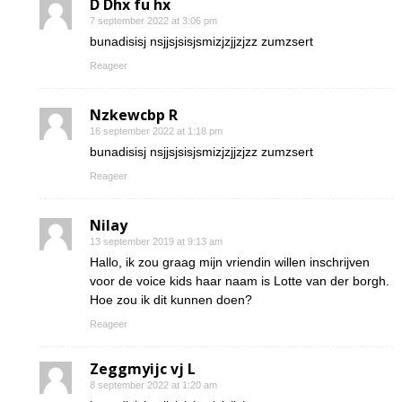
D Dhx fu hx
7 september 2022 at 3:06 pm
bunadisisj nsjjsjsisjsmizjzjjzjzz zumzsert
Reageer
Nzkewcbp R
16 september 2022 at 1:18 pm
bunadisisj nsjjsjsisjsmizjzjjzjzz zumzsert
Reageer
Nilay
13 september 2019 at 9:13 am
Hallo, ik zou graag mijn vriendin willen inschrijven
voor de voice kids haar naam is Lotte van der borgh.
Hoe zou ik dit kunnen doen?
Reageer
Zeggmyijc vj L
8 september 2022 at 1:20 am