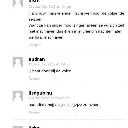
Mcm
23 september 2015 at 4:04 pm
Hallo ik wil mijn vriendin inschrijven voor de volgende
seizoen.
Want ze kan super mooi zingen alleen ze wil zich zelf
niet inschrijven dus ik en mijn vriendin dachten laten
we haar inschrijven
Reageer
audran
12 december 2015 at 4:44 pm
jij bent door bij de voice
Reageer
Ilsdpub nu
1 september 2022 at 4:47 pm
bunadisisj nsjjsjsisjsmizjzjjzjzz zumzsert
Reageer