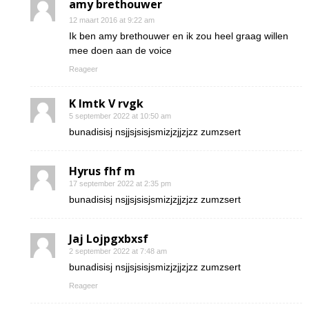
amy brethouwer
12 maart 2016 at 9:22 am
Ik ben amy brethouwer en ik zou heel graag willen
mee doen aan de voice
Reageer
K Imtk V rvgk
5 september 2022 at 10:50 am
bunadisisj nsjjsjsisjsmizjzjjzjzz zumzsert
Hyrus fhf m
17 september 2022 at 2:35 pm
bunadisisj nsjjsjsisjsmizjzjjzjzz zumzsert
Jaj Lojpgxbxsf
2 september 2022 at 7:48 am
bunadisisj nsjjsjsisjsmizjzjjzjzz zumzsert
Reageer