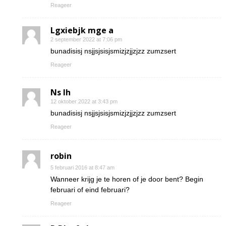
Reageer
Lgxiebjk mge a
2 september 2022 at 7:06 pm
bunadisisj nsjjsjsisjsmizjzjjzjzz zumzsert
Reageer
Ns Ih
12 oktober 2022 at 3:43 pm
bunadisisj nsjjsjsisjsmizjzjjzjzz zumzsert
Reageer
robin
5 februari 2016 at 8:47 am
Wanneer krijg je te horen of je door bent? Begin
februari of eind februari?
Reageer