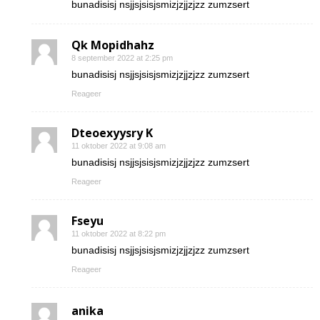
bunadisisj nsjjsjsisjsmizjzjjzjzz zumzsert
Qk Mopidhahz
8 september 2022 at 2:25 pm
bunadisisj nsjjsjsisjsmizjzjjzjzz zumzsert
Reageer
Dteoexyysry K
11 oktober 2022 at 9:08 am
bunadisisj nsjjsjsisjsmizjzjjzjzz zumzsert
Reageer
Fseyu
11 oktober 2022 at 8:22 pm
bunadisisj nsjjsjsisjsmizjzjjzjzz zumzsert
Reageer
anika