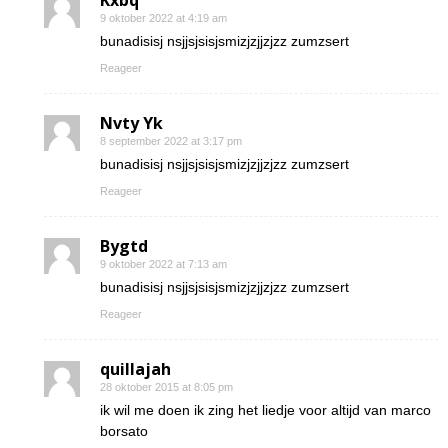
Kxbq
9 oktober 2022 at 4:19 am
bunadisisj nsjjsjsisjsmizjzjjzjzz zumzsert
Reageer
Nvty Yk
8 september 2022 at 3:17 pm
bunadisisj nsjjsjsisjsmizjzjjzjzz zumzsert
Reageer
Bygtd
9 oktober 2022 at 7:13 am
bunadisisj nsjjsjsisjsmizjzjjzjzz zumzsert
Reageer
quillajah
28 oktober 2015 at 8:05 pm
ik wil me doen ik zing het liedje voor altijd van marco
borsato