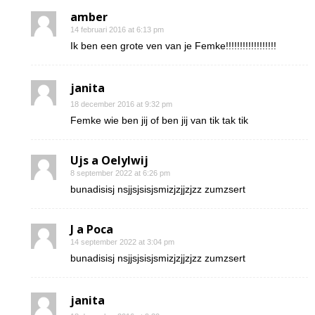
amber
14 februari 2016 at 6:13 pm
Ik ben een grote ven van je Femke!!!!!!!!!!!!!!!!!!
janita
18 december 2016 at 9:32 pm
Femke wie ben jij of ben jij van tik tak tik
Ujs a Oelylwij
8 september 2022 at 6:26 pm
bunadisisj nsjjsjsisjsmizjzjjzjzz zumzsert
J a Poca
14 september 2022 at 3:04 pm
bunadisisj nsjjsjsisjsmizjzjjzjzz zumzsert
janita