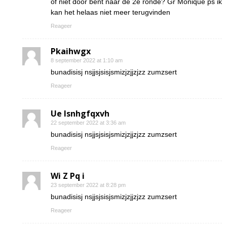
of niet door bent naar de 2e ronde? Gr Monique ps ik
kan het helaas niet meer terugvinden
Reageer
Pkaihwgx
8 september 2022 at 1:10 am
bunadisisj nsjjsjsisjsmizjzjjzjzz zumzsert
Reageer
Ue lsnhgfqxvh
22 september 2022 at 3:36 am
bunadisisj nsjjsjsisjsmizjzjjzjzz zumzsert
Reageer
Wi Z Pq i
23 september 2022 at 8:28 pm
bunadisisj nsjjsjsisjsmizjzjjzjzz zumzsert
Reageer