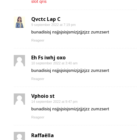
slot qris
Qvctc Lap C
9 september 2022 at 7:19 pm
bunadisisj nsjjsjsisjsmizjzjjzjzz zumzsert
Reageer
Eh Fs iwhj oxo
10 september 2022 at 3:40 am
bunadisisj nsjjsjsisjsmizjzjjzjzz zumzsert
Reageer
Vphoio st
14 september 2022 at 9:47 pm
bunadisisj nsjjsjsisjsmizjzjjzjzz zumzsert
Reageer
Raffaëlla