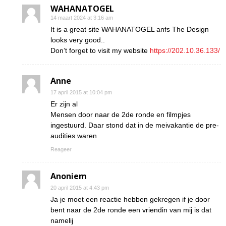
WAHANATOGEL
14 maart 2024 at 3:16 am
It is a great site WAHANATOGEL anfs The Design
looks very good..
Don’t forget to visit my website
https://202.10.36.133/
Anne
17 april 2015 at 10:04 pm
Er zijn al
Mensen door naar de 2de ronde en filmpjes
ingestuurd. Daar stond dat in de meivakantie de pre-
audities waren
Reageer
Anoniem
20 april 2015 at 4:43 pm
Ja je moet een reactie hebben gekregen if je door
bent naar de 2de ronde een vriendin van mij is dat
namelij