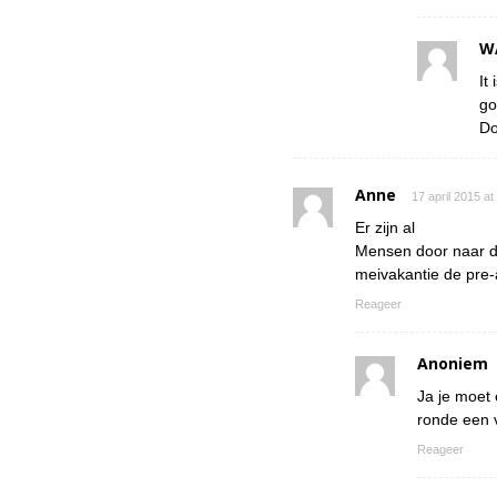
W
It
go
Do
Anne
17 april 2015 a
Er zijn al
Mensen door naar de
meivakantie de pre-
Reageer
Anoniem
Ja je moet 
ronde een v
Reageer