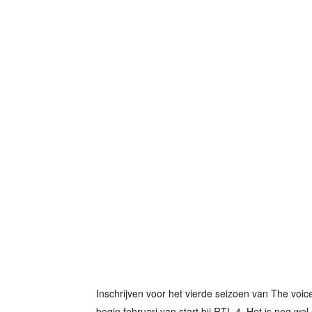
Inschrijven voor het vierde seizoen van The voic
begin februari van start bij RTL 4. Het is nog we