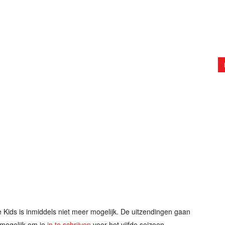
e Kids is inmiddels niet meer mogelijk. De uitzendingen gaan
l mogelijk om je
in te schrijven
voor het vijfde seizoen.