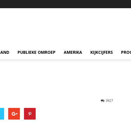
LAND
PUBLIEKE OMROEP
AMERIKA
KIJKCIJFERS
PRO
3927
r