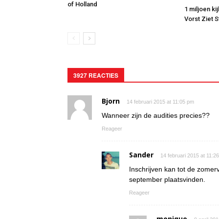
of Holland
1 miljoen ki
Vorst Ziet 
3927 REACTIES
Bjorn
14 februari 2015 at 11:05 pm
Wanneer zijn de audities precies??
Reageer
Sander
14 februari 2015 at 11:2
Inschrijven kan tot de zomerv
september plaatsvinden.
Reageer
monique