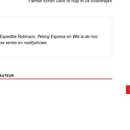
Familie schiet Dave te hulp in De Roelvinkjes
s Expeditie Robinson, Peking Express en Wie is de mol.
se series en realityshows.
 AUTEUR