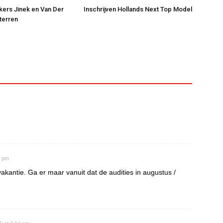
jkers Jinek en Van Der
Inschrijven Hollands Next Top Model
Sterren
6 pm
akantie. Ga er maar vanuit dat de audities in augustus /