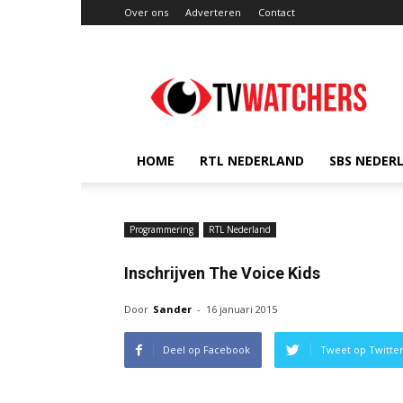
Over ons
Adverteren
Contact
TVwatchers.nl
HOME
RTL NEDERLAND
SBS NEDER
Programmering
RTL Nederland
Inschrijven The Voice Kids
Door
Sander
-
16 januari 2015
Deel op Facebook
Tweet op Twitte