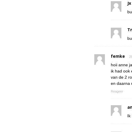
Jx
bu
T
bu
femke
26
hoii anne ja
ik had ook 
van de 2 r
en daarna 
Reageer
a
Ik