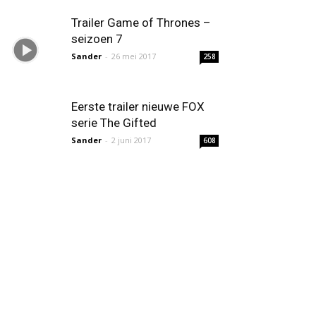
Trailer Game of Thrones –
seizoen 7
Sander
-
26 mei 2017
258
Eerste trailer nieuwe FOX
serie The Gifted
Sander
-
2 juni 2017
608