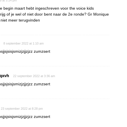
15 at 3:14 pm
je begin maart hebt ingeschreven voor the voice kids
rijg of je wel of niet door bent naar de 2e ronde? Gr Monique
s niet meer terugvinden
8 september 2022 at 1:10 am
sjjsjsisjsmizjzjjzjzz zumzsert
qxvh
22 september 2022 at 3:36 am
sjjsjsisjsmizjzjjzjzz zumzsert
23 september 2022 at 8:28 pm
sjjsjsisjsmizjzjjzjzz zumzsert