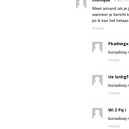
9 april 20
Weet iemand als je 
wanneer je bericht k
ps ik kan het helaa
Reageer
Pkaihwgx
bunadisisj n
Reageer
Ue lsnhgf
bunadisisj n
Reageer
Wi Z Pq i
bunadisisj n
Reageer