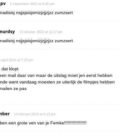
 pv
5 september 2022 at 6:26 pm
nadisisj nsjjsjsisjsmizjzjjzjzz zumzsert
murdsy
13 oktober 2022 at 11:17 am
nadisisj nsjjsjsisjsmizjzjjzjzz zumzsert
 april 2015 at 7:33 pm
 dat klopt
een mail daar van maar de uitslag moet jen eerst hebben
onde want vandaag moesten ze uiterlijk de filmpjes hebben
mailen ze pas
mber
14 februari 2016 at 6:13 pm
 ben een grote ven van je Femke!!!!!!!!!!!!!!!!!!