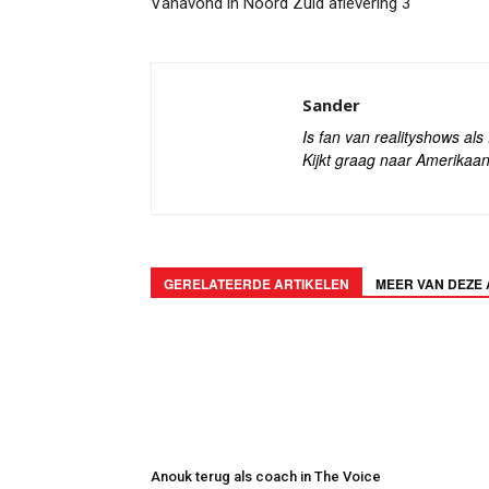
Vanavond in Noord Zuid aflevering 3
Sander
Is fan van realityshows al
Kijkt graag naar Amerikaan
GERELATEERDE ARTIKELEN
MEER VAN DEZE
Anouk terug als coach in The Voice