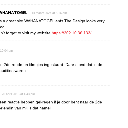
AHANATOGEL
14 maart 2024 at 3:16 am
 is a great site WAHANATOGEL anfs The Design looks very
od..
n’t forget to visit my website
https://202.10.36.133/
t 10:04 pm
 2de ronde en filmpjes ingestuurd. Daar stond dat in de
audities waren
20 april 2015 at 4:43 pm
een reactie hebben gekregen if je door bent naar de 2de
riendin van mij is dat namelij