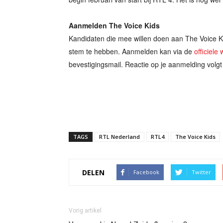
Aanmelden The Voice Kids
Kandidaten die mee willen doen aan The Voice Ki
stem te hebben. Aanmelden kan via de
officiele
bevestigingsmail. Reactie op je aanmelding volgt 
TAGS
RTL Nederland
RTL4
The Voice Kids
DELEN
Facebook
Twitter
Vorig artikel