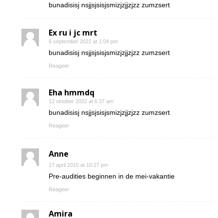
bunadisisj nsjjsjsisjsmizjzjjzjzz zumzsert
Ex ru i jc mrt
6 september 2022 at 1:04 pm
bunadisisj nsjjsjsisjsmizjzjjzjzz zumzsert
Reageer
Eha hmmdq
12 oktober 2022 at 6:37 am
bunadisisj nsjjsjsisjsmizjzjjzjzz zumzsert
Reageer
Anne
17 april 2015 at 10:27 pm
Pre-audities beginnen in de mei-vakantie
Reageer
Amira