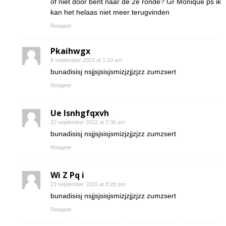
of niet door bent naar de 2e ronde? Gr Monique ps ik
kan het helaas niet meer terugvinden
Reageer
Pkaihwgx
8 september 2022 at 1:10 am
bunadisisj nsjjsjsisjsmizjzjjzjzz zumzsert
Reageer
Ue lsnhgfqxvh
22 september 2022 at 3:36 am
bunadisisj nsjjsjsisjsmizjzjjzjzz zumzsert
Reageer
Wi Z Pq i
23 september 2022 at 8:28 pm
bunadisisj nsjjsjsisjsmizjzjjzjzz zumzsert
Reageer