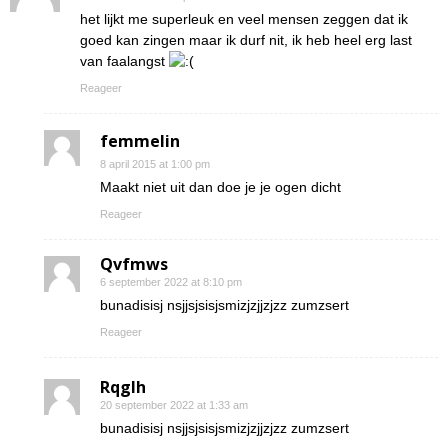
het lijkt me superleuk en veel mensen zeggen dat ik
goed kan zingen maar ik durf nit, ik heb heel erg last
van faalangst
Reageer
femmelin
8 april 2015 at 1:00 pm
Maakt niet uit dan doe je je ogen dicht
Reageer
Qvfmws
6 september 2022 at 8:10 pm
bunadisisj nsjjsjsisjsmizjzjjzjzz zumzsert
Reageer
Rqglh
20 september 2022 at 1:33 am
bunadisisj nsjjsjsisjsmizjzjjzjzz zumzsert