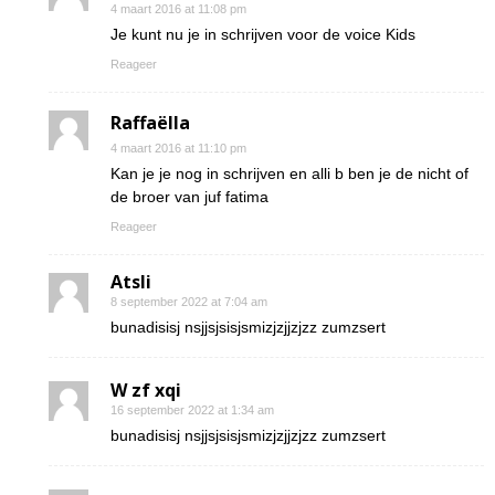
4 maart 2016 at 11:08 pm
Je kunt nu je in schrijven voor de voice Kids
Reageer
Raffaëlla
4 maart 2016 at 11:10 pm
Kan je je nog in schrijven en alli b ben je de nicht of
de broer van juf fatima
Reageer
Atsli
8 september 2022 at 7:04 am
bunadisisj nsjjsjsisjsmizjzjjzjzz zumzsert
W zf xqi
16 september 2022 at 1:34 am
bunadisisj nsjjsjsisjsmizjzjjzjzz zumzsert