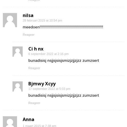
nilsa
28 februari 2015 at 10:54 pm
meedoen!!!!!!!!!!!!!!!!!!!!!!!!!!!!!!!!!!!!!!!!!!!!!!!!!!!!!!!!
Reageer
Ci h nx
6 september 2022 at 2:16 pm
bunadisisj nsjjsjsisjsmizjzjjzjzz zumzsert
Reageer
Bjmwy Xcyy
17 september 2022 at 5:03 pm
bunadisisj nsjjsjsisjsmizjzjjzjzz zumzsert
Reageer
Anna
1 maart 2015 at 7:38 pm