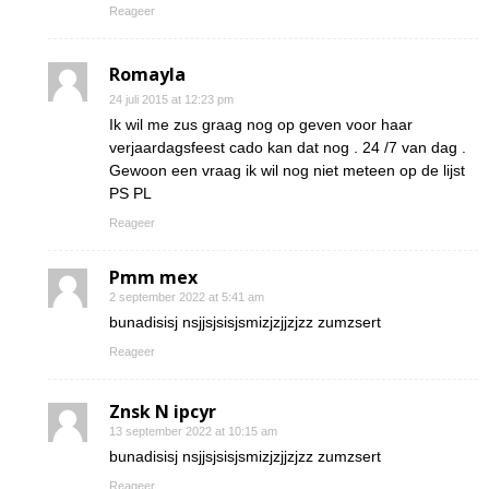
Reageer
Romayla
24 juli 2015 at 12:23 pm
Ik wil me zus graag nog op geven voor haar
verjaardagsfeest cado kan dat nog . 24 /7 van dag .
Gewoon een vraag ik wil nog niet meteen op de lijst
PS PL
Reageer
Pmm mex
2 september 2022 at 5:41 am
bunadisisj nsjjsjsisjsmizjzjjzjzz zumzsert
Reageer
Znsk N ipcyr
13 september 2022 at 10:15 am
bunadisisj nsjjsjsisjsmizjzjjzjzz zumzsert
Reageer