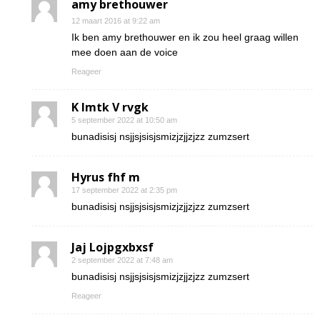
amy brethouwer
12 maart 2016 at 9:22 am
Ik ben amy brethouwer en ik zou heel graag willen
mee doen aan de voice
Reageer
K Imtk V rvgk
5 september 2022 at 10:50 am
bunadisisj nsjjsjsisjsmizjzjjzjzz zumzsert
Hyrus fhf m
17 september 2022 at 2:35 pm
bunadisisj nsjjsjsisjsmizjzjjzjzz zumzsert
Jaj Lojpgxbxsf
2 september 2022 at 7:48 am
bunadisisj nsjjsjsisjsmizjzjjzjzz zumzsert
Reageer