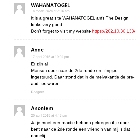
WAHANATOGEL
14 maart 2024 at 3:16 am
It is a great site WAHANATOGEL anfs The Design
looks very good..
Don’t forget to visit my website
https://202.10.36.133/
Anne
17 april 2015 at 10:04 pm
Er zijn al
Mensen door naar de 2de ronde en filmpjes
ingestuurd. Daar stond dat in de meivakantie de pre-
audities waren
Reageer
Anoniem
20 april 2015 at 4:43 pm
Ja je moet een reactie hebben gekregen if je door
bent naar de 2de ronde een vriendin van mij is dat
namelij