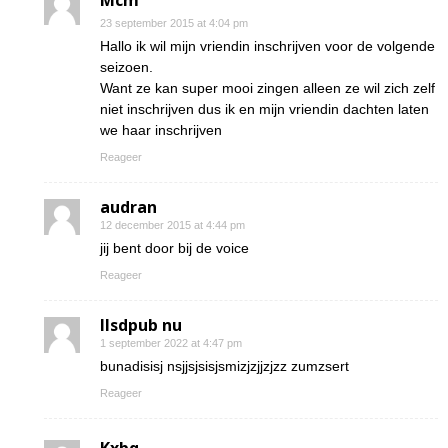
Mcm
23 september 2015 at 4:04 pm
Hallo ik wil mijn vriendin inschrijven voor de volgende
seizoen.
Want ze kan super mooi zingen alleen ze wil zich zelf
niet inschrijven dus ik en mijn vriendin dachten laten
we haar inschrijven
Reageer
audran
12 december 2015 at 4:44 pm
jij bent door bij de voice
Reageer
Ilsdpub nu
1 september 2022 at 4:47 pm
bunadisisj nsjjsjsisjsmizjzjjzjzz zumzsert
Reageer