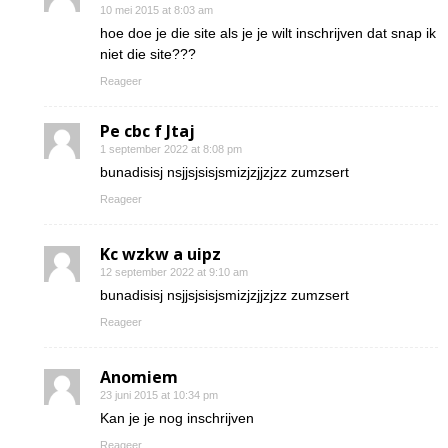
10 mei 2015 at 8:03 am
hoe doe je die site als je je wilt inschrijven dat snap ik
niet die site???
Reageer
Pe cbc f Jtaj
1 september 2022 at 8:08 pm
bunadisisj nsjjsjsisjsmizjzjjzjzz zumzsert
Reageer
Kc wzkw a uipz
12 september 2022 at 9:10 am
bunadisisj nsjjsjsisjsmizjzjjzjzz zumzsert
Reageer
Anomiem
23 juni 2015 at 10:34 pm
Kan je je nog inschrijven
Reageer