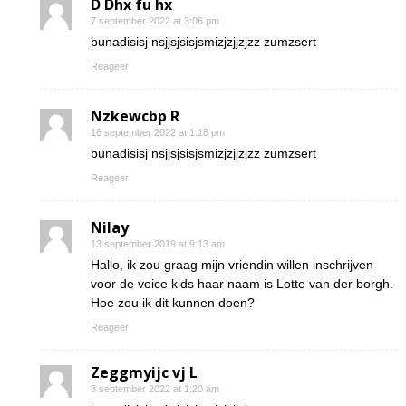
D Dhx fu hx
7 september 2022 at 3:06 pm
bunadisisj nsjjsjsisjsmizjzjjzjzz zumzsert
Reageer
Nzkewcbp R
16 september 2022 at 1:18 pm
bunadisisj nsjjsjsisjsmizjzjjzjzz zumzsert
Reageer
Nilay
13 september 2019 at 9:13 am
Hallo, ik zou graag mijn vriendin willen inschrijven
voor de voice kids haar naam is Lotte van der borgh.
Hoe zou ik dit kunnen doen?
Reageer
Zeggmyijc vj L
8 september 2022 at 1:20 am