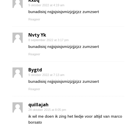
Kxbq
9 oktober 2022 at 4:19 am
bunadisisj nsjjsjsisjsmizjzjjzjzz zumzsert
Reageer
Nvty Yk
8 september 2022 at 3:17 pm
bunadisisj nsjjsjsisjsmizjzjjzjzz zumzsert
Reageer
Bygtd
9 oktober 2022 at 7:13 am
bunadisisj nsjjsjsisjsmizjzjjzjzz zumzsert
Reageer
quillajah
28 oktober 2015 at 8:05 pm
ik wil me doen ik zing het liedje voor altijd van marco
borsato