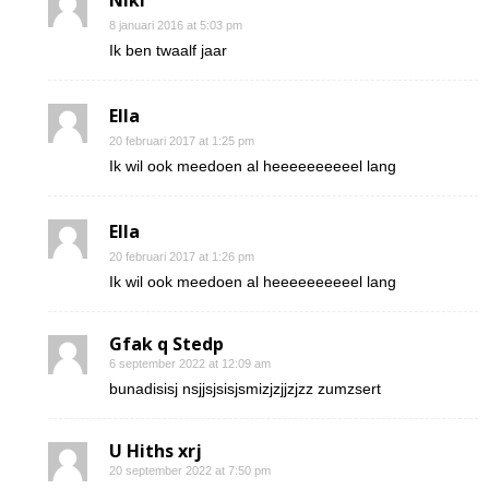
Niki
8 januari 2016 at 5:03 pm
Ik ben twaalf jaar
Ella
20 februari 2017 at 1:25 pm
Ik wil ook meedoen al heeeeeeeeeel lang
Ella
20 februari 2017 at 1:26 pm
Ik wil ook meedoen al heeeeeeeeeel lang
Gfak q Stedp
6 september 2022 at 12:09 am
bunadisisj nsjjsjsisjsmizjzjjzjzz zumzsert
U Hiths xrj
20 september 2022 at 7:50 pm