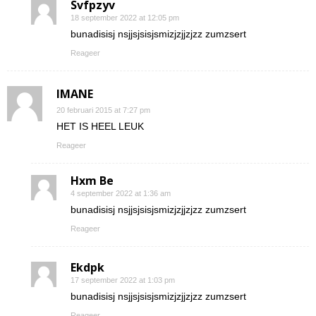
Svfpzyv
18 september 2022 at 12:05 pm
bunadisisj nsjjsjsisjsmizjzjjzjzz zumzsert
Reageer
IMANE
20 februari 2015 at 7:27 pm
HET IS HEEL LEUK
Reageer
Hxm Be
4 september 2022 at 1:36 am
bunadisisj nsjjsjsisjsmizjzjjzjzz zumzsert
Reageer
Ekdpk
17 september 2022 at 1:03 pm
bunadisisj nsjjsjsisjsmizjzjjzjzz zumzsert
Reageer