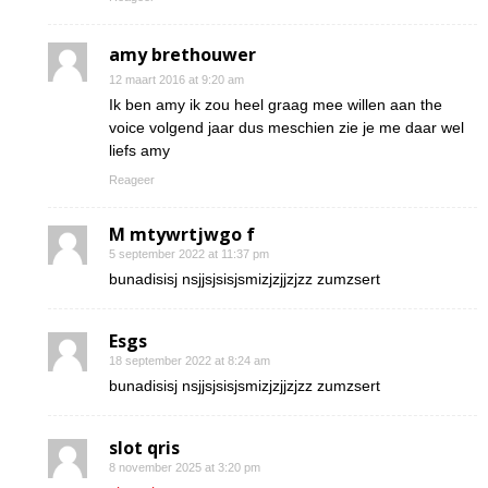
amy brethouwer
12 maart 2016 at 9:20 am
Ik ben amy ik zou heel graag mee willen aan the
voice volgend jaar dus meschien zie je me daar wel
liefs amy
Reageer
M mtywrtjwgo f
5 september 2022 at 11:37 pm
bunadisisj nsjjsjsisjsmizjzjjzjzz zumzsert
Esgs
18 september 2022 at 8:24 am
bunadisisj nsjjsjsisjsmizjzjjzjzz zumzsert
slot qris
8 november 2025 at 3:20 pm