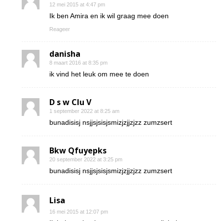
12 mei 2015 at 4:47 pm
Ik ben Amira en ik wil graag mee doen
Reageer
danisha
8 maart 2016 at 8:35 pm
ik vind het leuk om mee te doen
D s w Clu V
1 september 2022 at 8:25 am
bunadisisj nsjjsjsisjsmizjzjjzjzz zumzsert
Bkw Qfuyepks
20 september 2022 at 3:25 pm
bunadisisj nsjjsjsisjsmizjzjjzjzz zumzsert
Lisa
16 mei 2015 at 12:07 pm