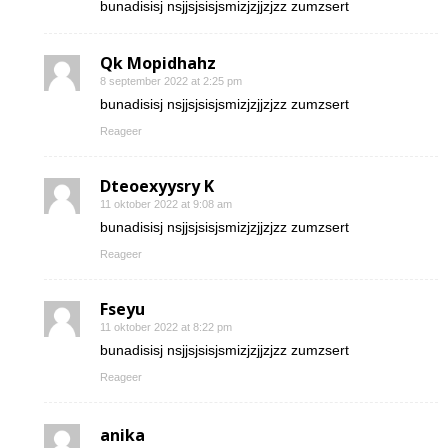
bunadisisj nsjjsjsisjsmizjzjjzjzz zumzsert
Qk Mopidhahz
8 september 2022 at 2:25 pm
bunadisisj nsjjsjsisjsmizjzjjzjzz zumzsert
Reageer
Dteoexyysry K
11 oktober 2022 at 9:08 am
bunadisisj nsjjsjsisjsmizjzjjzjzz zumzsert
Reageer
Fseyu
11 oktober 2022 at 8:22 pm
bunadisisj nsjjsjsisjsmizjzjjzjzz zumzsert
Reageer
anika