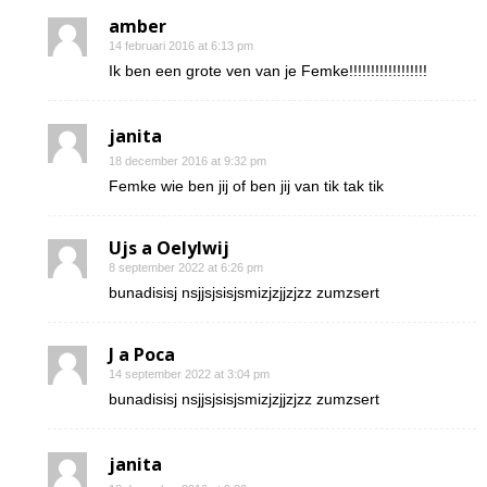
amber
14 februari 2016 at 6:13 pm
Ik ben een grote ven van je Femke!!!!!!!!!!!!!!!!!!
janita
18 december 2016 at 9:32 pm
Femke wie ben jij of ben jij van tik tak tik
Ujs a Oelylwij
8 september 2022 at 6:26 pm
bunadisisj nsjjsjsisjsmizjzjjzjzz zumzsert
J a Poca
14 september 2022 at 3:04 pm
bunadisisj nsjjsjsisjsmizjzjjzjzz zumzsert
janita