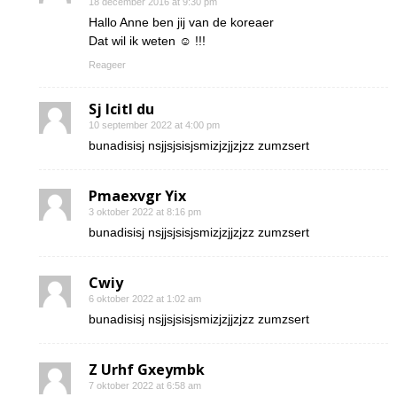
18 december 2016 at 9:30 pm
Hallo Anne ben jij van de koreaer
Dat wil ik weten ☺ !!!
Reageer
Sj Icitl du
10 september 2022 at 4:00 pm
bunadisisj nsjjsjsisjsmizjzjjzjzz zumzsert
Pmaexvgr Yix
3 oktober 2022 at 8:16 pm
bunadisisj nsjjsjsisjsmizjzjjzjzz zumzsert
Cwiy
6 oktober 2022 at 1:02 am
bunadisisj nsjjsjsisjsmizjzjjzjzz zumzsert
Z Urhf Gxeymbk
7 oktober 2022 at 6:58 am