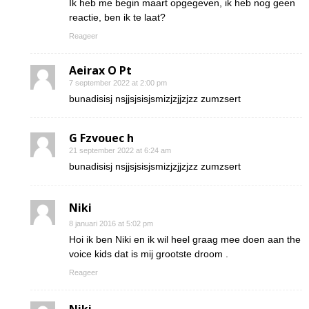
Ik heb me begin maart opgegeven, ik heb nog geen
reactie, ben ik te laat?
Reageer
Aeirax O Pt
7 september 2022 at 2:00 pm
bunadisisj nsjjsjsisjsmizjzjjzjzz zumzsert
G Fzvouec h
21 september 2022 at 6:24 am
bunadisisj nsjjsjsisjsmizjzjjzjzz zumzsert
Niki
8 januari 2016 at 5:02 pm
Hoi ik ben Niki en ik wil heel graag mee doen aan the
voice kids dat is mij grootste droom .
Reageer