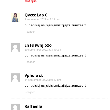
slot qris
Qvctc Lap C
9 september 2022 at 7:19 pm
bunadisisj nsjjsjsisjsmizjzjjzjzz zumzsert
Reageer
Eh Fs iwhj oxo
10 september 2022 at 3:40 am
bunadisisj nsjjsjsisjsmizjzjjzjzz zumzsert
Reageer
Vphoio st
14 september 2022 at 9:47 pm
bunadisisj nsjjsjsisjsmizjzjjzjzz zumzsert
Reageer
Raffaëlla