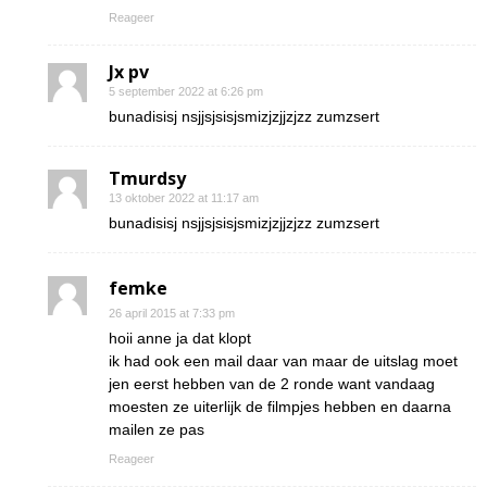
Reageer
Jx pv
5 september 2022 at 6:26 pm
bunadisisj nsjjsjsisjsmizjzjjzjzz zumzsert
Tmurdsy
13 oktober 2022 at 11:17 am
bunadisisj nsjjsjsisjsmizjzjjzjzz zumzsert
femke
26 april 2015 at 7:33 pm
hoii anne ja dat klopt
ik had ook een mail daar van maar de uitslag moet
jen eerst hebben van de 2 ronde want vandaag
moesten ze uiterlijk de filmpjes hebben en daarna
mailen ze pas
Reageer