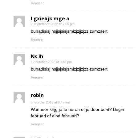
Reageer
Lgxiebjk mge a
2 september 2022 at 7:06 pm
bunadisisj nsjjsjsisjsmizjzjjzjzz zumzsert
Reageer
Ns Ih
12 oktober 2022 at 3:43 pm
bunadisisj nsjjsjsisjsmizjzjjzjzz zumzsert
Reageer
robin
5 februari 2016 at 8:47 am
Wanneer krijg je te horen of je door bent? Begin
februari of eind februari?
Reageer